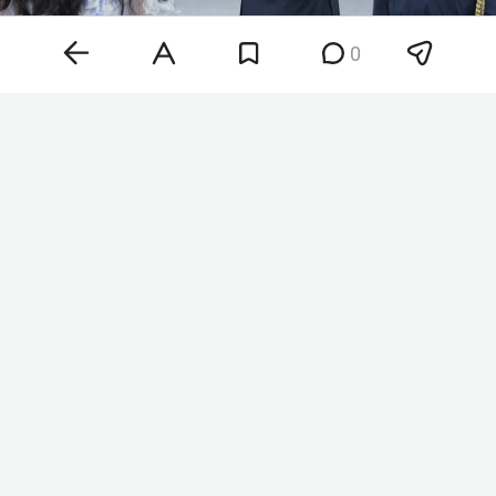
0
Хантер Байден
Фото: © Chris Kleponis / Keystone Press Agency /
www.globallookpress.com
«Рак распространился, метастазировал в кости и
дальше. Это очень больно и во многих
отношениях крайне изнурительно», — сказал
Байден-младший. При этом, по его словам,
бывший президент по-прежнему остается
«центром семьи».
О заболевании Байдена стало известно в мае
2025 года. У него диагностировали агрессивную
форму рака предстательной железы с
метастазами в кости. В офисе экс-президента