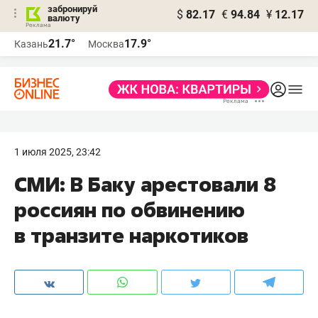
забронируй
$
82.17
€
94.84
¥
12.17
валюту
21.7°
17.9°
Казань
Москва
1 июля 2025, 23:42
СМИ: В Баку арестовали 8
россиян по обвинению
в транзите наркотиков