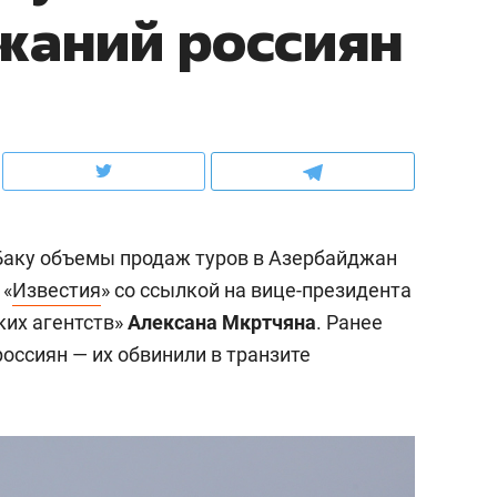
жаний россиян
школьной формы о контрафакте,
рынки, почему надо зна
налогах и развитии без кредитов
чем интересен Оман?
Баку объемы продаж туров в Азербайджан
 «
Известия
» со ссылкой на вице-президента
ких агентств»
Алексана Мкртчяна
. Ранее
россиян — их обвинили в транзите
ндуем
Рекомендуем
выживания в дикой
Мексика, рок-концерт
де, работа
и вагон с чак-чаком: ка
тальным и физическим
в Менделеевске прошл