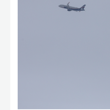
отвечают личным
состо
имуществом!»
антих