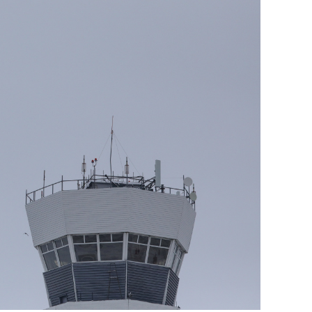
янием как основа
«Гонка Героев»
рупких команд