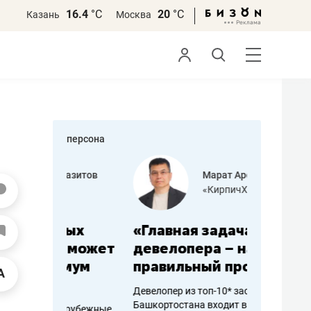
16.4
°С
20
°С
Казань
Москва
персона
азитов
Марат Арсланов
«КирпичХолдинг»
ных
«Главная задача
«Мама г
 может
девелопера – найти
помогае
мум
правильный продукт»
от болез
себя жи
Девелопер из топ-10* застройщиков
Башкортостана входит в Татарстан
арубежные
Наследница б