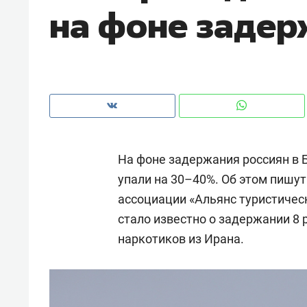
на фоне задер
с ЖК «Иволга» в Зеленодольске
На фоне задержания россиян в 
упали на 30–40%. Об этом пишут
ассоциации «Альянс туристичес
стало известно о задержании 8 
наркотиков из Ирана.
Рекомендуем
Рекоме
«В банкротствах сегодня
Опыт 
ищут не активы, а людей,
приро
которые ими управляли. Они
с мен