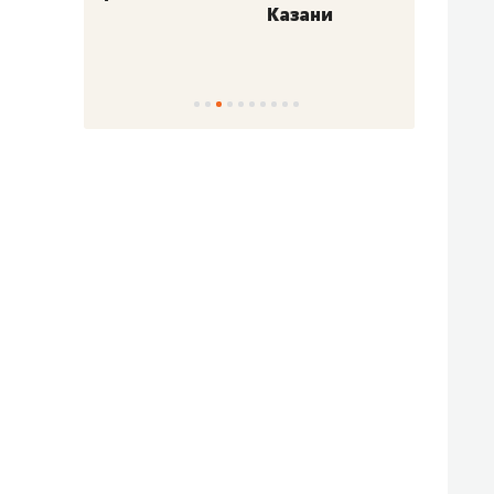
Казани
набер