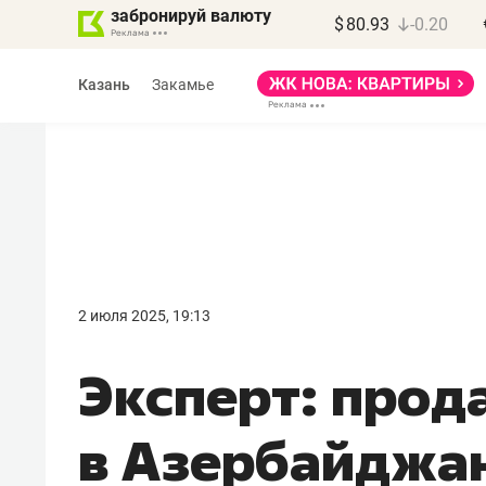
забронируй валюту
$
80.93
-0.20
Казань
Закамье
Марат Арсланов
«КирпичХолдинг»
2 июля 2025, 19:13
«Главная задача
Эксперт: прод
девелопера – найти
правильный продукт»
в Азербайджан
Девелопер из топ-10* застройщико
Башкортостана входит в Татарстан