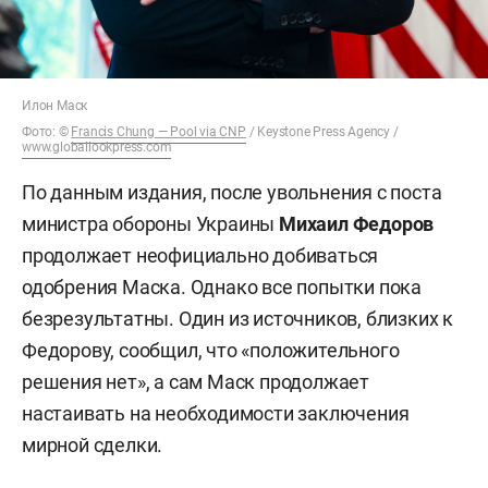
Илон Маск
Фото: ©
Francis Chung — Pool via CNP
/ Keystone Press Agency /
www.globallookpress.com
По данным издания, после увольнения с поста
министра обороны Украины
Михаил Федоров
продолжает неофициально добиваться
одобрения Маска. Однако все попытки пока
безрезультатны. Один из источников, близких к
Федорову, сообщил, что «положительного
решения нет», а сам Маск продолжает
настаивать на необходимости заключения
мирной сделки.