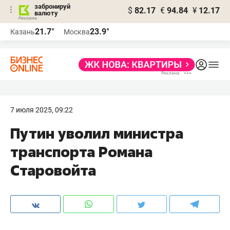
забронируй
$
82.17
€
94.84
¥
12.17
валюту
21.7°
23.9°
Казань
Москва
7 июля 2025, 09:22
Путин уволил министра
транспорта Романа
Старовойта