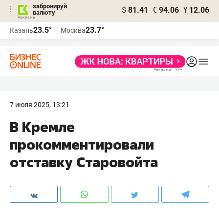
забронируй
$
81.41
€
94.06
¥
12.06
валюту
23.5°
23.7°
Казань
Москва
7 июля 2025, 13:21
В Кремле
прокомментировали
отставку Старовойта