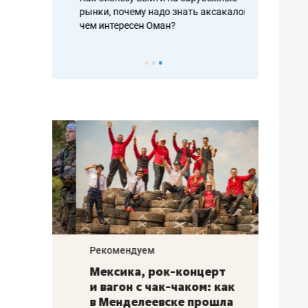
рафакте,
рынки, почему надо знать аксакалов и
о трехкратно
кредитов
чем интересен Оман?
клиентах и ч
Рекомендуем
Рекоме
ой
Мексика, рок-концерт
«Прор
и вагон с чак-чаком: как
30 ме
еским
в Менделеевске прошла
лечит