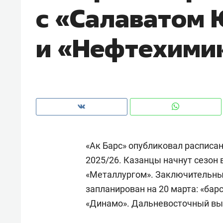
с «Салаватом
рынки, почему надо знать аксакал
чем интересен Оман?
и «Нефтехими
«Ак Барс» опубликовал расписа
2025/26. Казанцы начнут сезон в
«Металлургом». Заключительны
Рекомендуем
Рекоме
запланирован на 20 марта: «бар
Как ГК «МИР ГРУПП» и ВТБ
150 ка
«Динамо». Дальневосточный вые
создают оазис жилого
ID вме
комфорта под Казанью
безоп