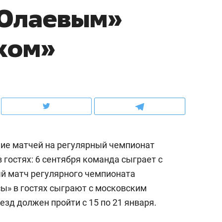
 Юлаевым»
ов и
о трехкратном росте цен, дотошных
школьной формы о конт
клиентах и чудных запросах мастеров
налогах и развитии без 
ком»
ние матчей на регулярный чемпионат
 гостях: 6 сентября команда сыграет с
й матч регулярного чемпионата
ндуем
Рекомендуем
сы» в гостях сыграют с московским
мер до квартиры и Face
Опыт выживания в дик
зд должен пройти с 15 по 21 января.
сто ключа: какой будет
природе, работа
асность в ЖК «Нова»
с ментальным и физич