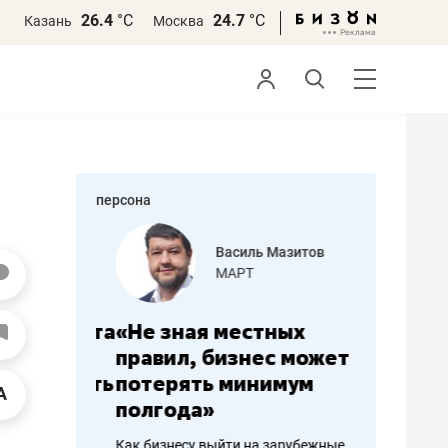
26.4
°С
24.7
°С
Казань
Москва
персона
еменова
Василь Мазитов
»
МАРТ
а: работа
«Не зная местных
«Мне лу
ечься
правил, бизнес может
не зара
вствовать
потерять минимум
чем пот
полгода»
репутац
пошиву
Как бизнесу выйти на зарубежные
Владелец от