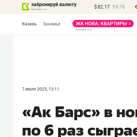
забронируй валюту
$
82.17
0.76
Казань
Закамье
Василь Мазитов
МАРТ
7 июля 2025, 13:11
«Не зная местных
«Ак Барс» в н
правил, бизнес может
потерять минимум
по 6 раз сыгра
полгода»
Как бизнесу выйти на зарубежные