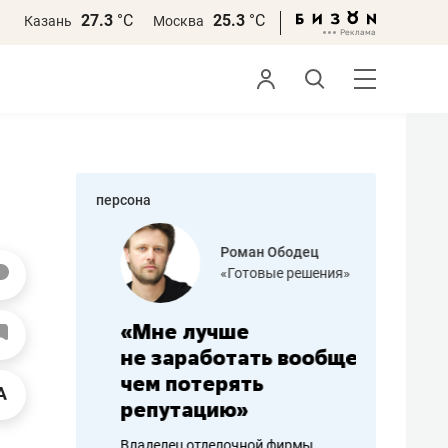
27.3
°С
25.3
°С
Казань
Москва
персона
азитов
Роман Ободец
«Готовые решения»
ных
«Мне лучше
«Мама г
 может
не заработать вообще,
помогае
мум
чем потерять
от болез
репутацию»
себя жи
арубежные
Владелец отделочной фирмы
Наследница б