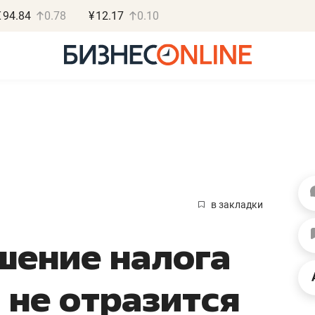
€
94.84
0.78
¥
12.17
0.10
Василь М
МАРТ
в закладки
«Не зная мест
шение налога
правил, бизнес
потерять мини
 не отразится
полгода»
Как бизнесу выйти на з