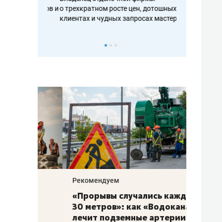
ть аксакалов и
о трехкратном росте цен, дотошных
школьной фор
клиентах и чудных запросах мастеров
налогах и раз
Рекомендуем
Рекоме
«Прорывы случались каждые
Не то
к
30 метров»: как «Водоканал»
гастр
а
лечит подземные артерии
задае