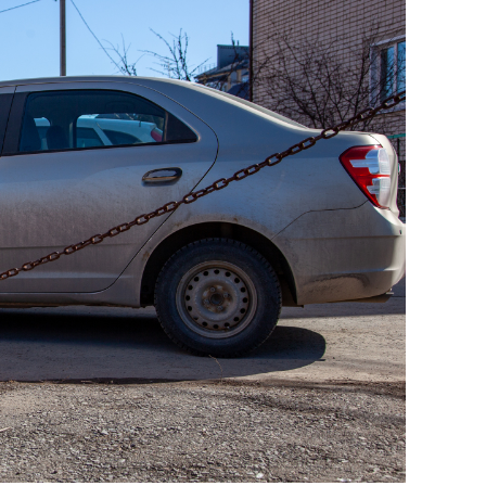
янием как основа
«Гонка Героев»
рупких команд