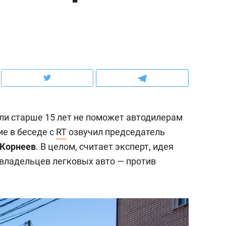
рынки, почему надо зна
чем интересен Оман?
ли старше 15 лет не поможет автодилерам
ие в беседе с
RT
озвучил председатель
 Корнеев
. В целом, считает эксперт, идея
 владельцев легковых авто — против
ндуем
Рекомендуем
выживания в дикой
Мексика, рок-концерт
де, работа
и вагон с чак-чаком: ка
тальным и физическим
в Менделеевске прошл