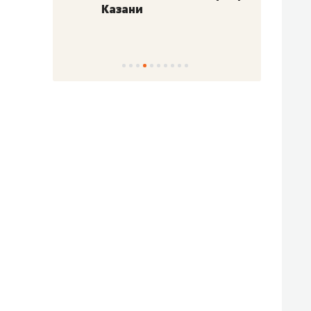
Казани
набер