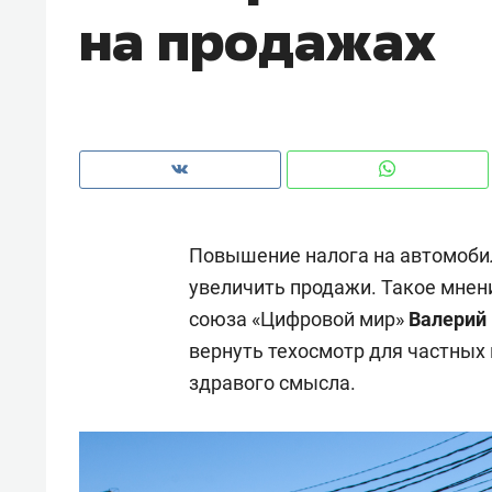
на продажах
Повышение налога на автомоби
увеличить продажи. Такое мнен
союза «Цифровой мир»
Валерий
вернуть техосмотр для частных
здравого смысла.
Рекомендуем
Рекоме
ВТБ
150 камер до квартиры и Face
Опыт 
ID вместо ключа: какой будет
приро
безопасность в ЖК «Нова»
с мен