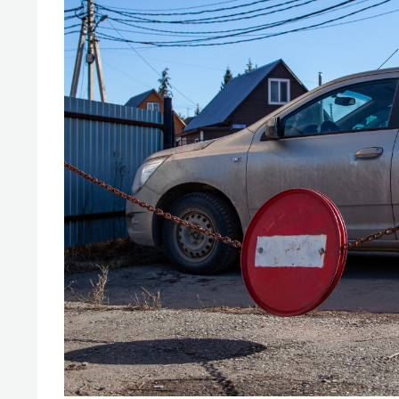
состо
антих