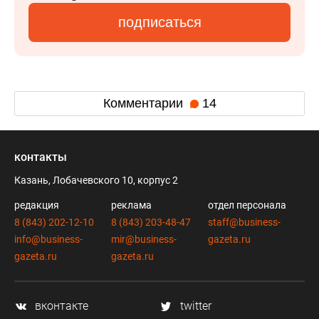
подписаться
Комментарии
14
контакты
Казань, Лобачевского 10, корпус 2
редакция
реклама
отдел персонала
8 (843) 202-12-10
8 (843) 203-48-47
staff@business-
info@business-
mir@business-
gazeta.ru
gazeta.ru
gazeta.ru
вконтакте
twitter