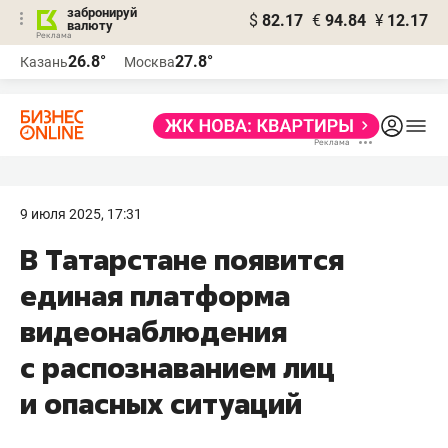
забронируй
$
82.17
€
94.84
¥
12.17
валюту
26.8°
27.8°
Казань
Москва
9 июля 2025, 17:31
В Татарстане появится
единая платформа
видеонаблюдения
с распознаванием лиц
и опасных ситуаций