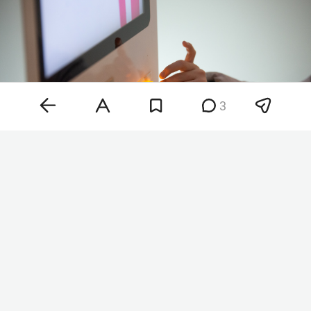
3
Фото: «БИЗНЕС Online»
«Последний богатырь. Колобок» вышел в прокат
6 августа. По сюжету Колобок решает стать
человеком и вселиться в богатыря, однако