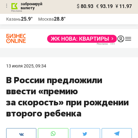
забронируй
$
80.93
€
93.19
¥
11.97
валюту
25.9°
28.8°
Казань
Москва
13 июля 2025, 09:34
В России предложили
ввести «премию
за скорость» при рождении
второго ребенка