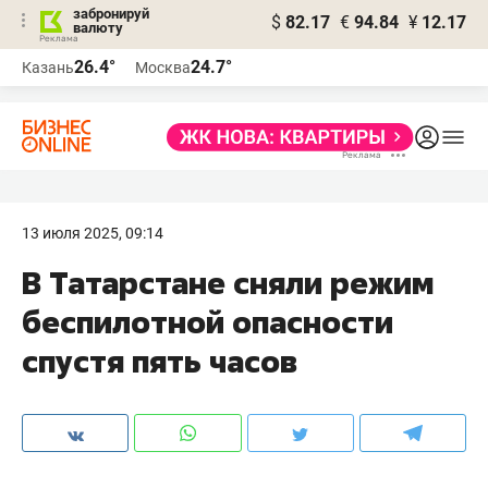
забронируй
$
82.17
€
94.84
¥
12.17
валюту
26.4°
24.7°
Казань
Москва
13 июля 2025, 09:14
В Татарстане сняли режим
беспилотной опасности
спустя пять часов