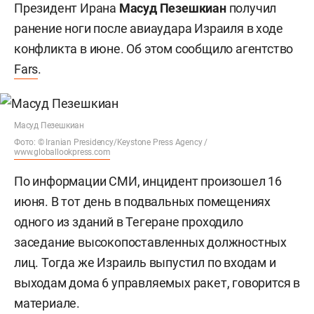
Президент Ирана
Масуд Пезешкиан
получил
ранение ноги после авиаудара Израиля в ходе
конфликта в июне. Об этом сообщило агентство
Fars
.
Масуд Пезешкиан
Фото: © Iranian Presidency/Keystone Press Agency /
www.globallookpress.com
По информации СМИ, инцидент произошел 16
июня. В тот день в подвальных помещениях
одного из зданий в Тегеране проходило
заседание высокопоставленных должностных
лиц. Тогда же Израиль выпустил по входам и
выходам дома 6 управляемых ракет, говорится в
материале.