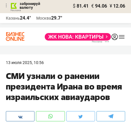
забронируй
$
81.41
€
94.06
¥
12.06
валюту
24.4°
29.7°
Казань
Москва
13 июля 2025, 10:56
СМИ узнали о ранении
президента Ирана во время
израильских авиаударов