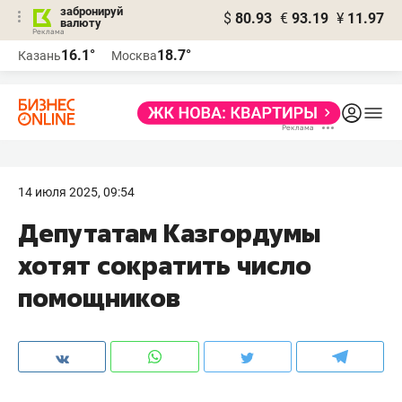
забронируй
$
80.93
€
93.19
¥
11.97
валюту
16.1°
18.7°
Казань
Москва
14 июля 2025, 09:54
Депутатам Казгордумы
хотят сократить число
помощников