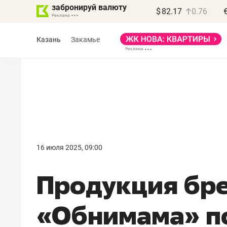
забронируй валюту
$
82.17
0.76
Казань
Закамье
Василь Мазитов
МАРТ
16 июля 2025, 09:00
«Не зная местных
Продукция бр
правил, бизнес может
потерять минимум
«Обнимама» п
полгода»
Как бизнесу выйти на зарубежные