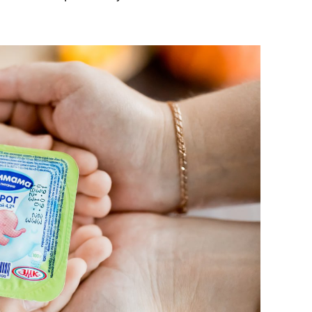
состоянием как основа
антихрупких команд