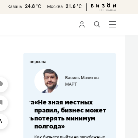
24.8
°С
21.6
°С
Казань
Москва
персона
еменова
Василь Мазитов
»
МАРТ
а: работа
«Не зная местных
«Мне лу
ечься
правил, бизнес может
не зара
вствовать
потерять минимум
чем пот
полгода»
репутац
пошиву
Как бизнесу выйти на зарубежные
Владелец от