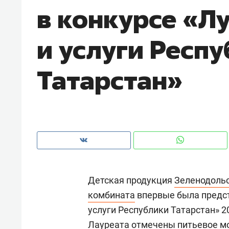
в конкурсе «Л
рынки, почему надо знать аксакал
чем интересен Оман?
и услуги Респ
Татарстан»
Детская продукция
Зеленодоль
Рекомендуем
Рекоме
комбината
впервые была предст
Как ГК «МИР ГРУПП» и ВТБ
150 ка
услуги Республики Татарстан» 2
создают оазис жилого
ID вме
комфорта под Казанью
безоп
Лауреата отмечены питьевое мол