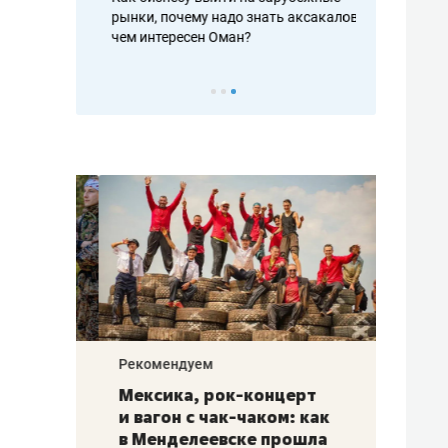
рафакте,
рынки, почему надо знать аксакалов и
о трехкратно
кредитов
чем интересен Оман?
клиентах и ч
Рекомендуем
Рекоме
ой
Мексика, рок-концерт
«Прор
и вагон с чак-чаком: как
30 ме
еским
в Менделеевске прошла
лечит