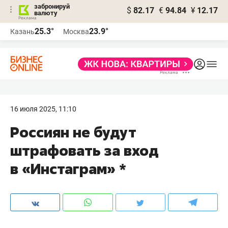
забронируй
$
82.17
€
94.84
¥
12.17
валюту
25.3°
23.9°
Казань
Москва
16 июля 2025, 11:10
Россиян не будут
штрафовать за вход
в «Инстаграм» *