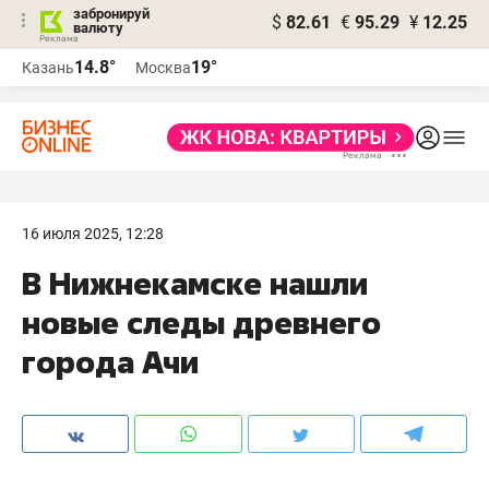
забронируй
$
82.61
€
95.29
¥
12.25
валюту
14.8°
19°
Казань
Москва
16 июля 2025, 12:28
В Нижнекамске нашли
новые следы древнего
города Ачи