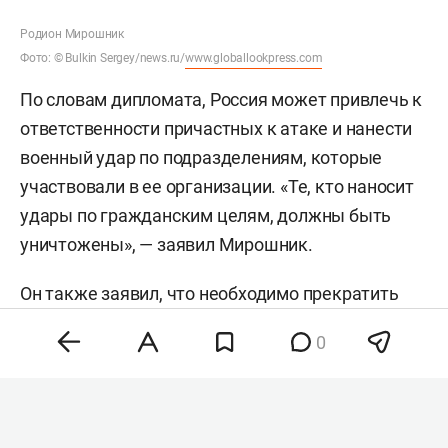
Родион Мирошник
Фото: © Bulkin Sergey/news.ru/
www.globallookpress.com
По словам дипломата, Россия может привлечь к
ответственности причастных к атаке и нанести
военный удар по подразделениям, которые
участвовали в ее организации. «Те, кто наносит
удары по гражданским целям, должны быть
уничтожены», — заявил Мирошник.
Он также заявил, что необходимо прекратить
поставки Украине вооружения, которое, по его
0
словам, используется для атак, а логистику
таких поставок — нарушить. Мирошник добавил,
что оба варианта ответа могут применить
независимо друг от друга, и заявил, что страны,