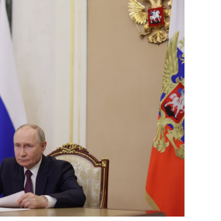
состоянием как основа
антихрупких команд