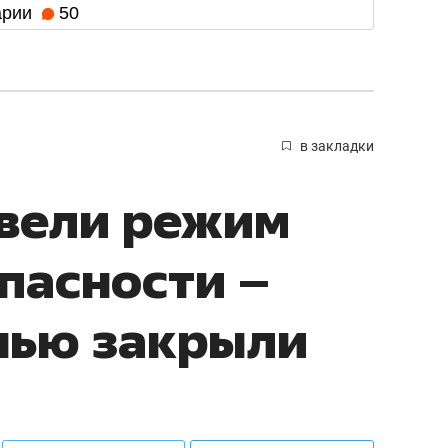
арии
50
в закладки
ввели режим
пасности –
нью закрыли