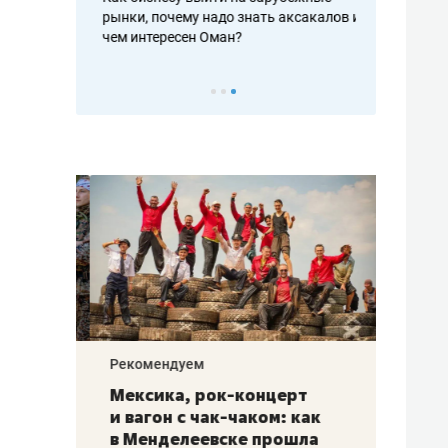
рафакте,
рынки, почему надо знать аксакалов и
о трехкратно
кредитов
чем интересен Оман?
клиентах и ч
Рекомендуем
Рекоме
ой
Мексика, рок-концерт
«Прор
и вагон с чак-чаком: как
30 ме
еским
в Менделеевске прошла
лечит