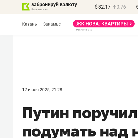
забронируй валюту
$
82.17
0.76
Казань
Закамье
Василь Мазитов
МАРТ
17 июля 2025, 21:28
«Не зная местных
Путин поручил
правил, бизнес может
потерять минимум
подумать над
полгода»
Как бизнесу выйти на зарубежные