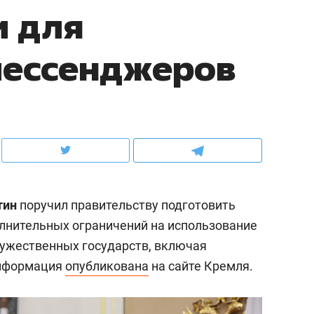
и для
ов и
о трехкратном росте цен, дотошных
школьной формы о конт
клиентах и чудных запросах мастеров
налогах и развитии без 
мессенджеров
тин
поручил правительству подготовить
лнительных ограничений на использование
ружественных государств, включая
ндуем
Рекомендуем
Информация
опубликована
на сайте Кремля.
мер до квартиры и Face
Опыт выживания в дик
сто ключа: какой будет
природе, работа
асность в ЖК «Нова»
с ментальным и физич