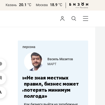
20.1
°С
18.9
°С
Казань
Москва
персона
еменова
Василь Мазитов
»
МАРТ
а: работа
«Не зная местных
«Мне лу
ечься
правил, бизнес может
не зара
вствовать
потерять минимум
чем пот
полгода»
репутац
пошиву
Как бизнесу выйти на зарубежные
Владелец от