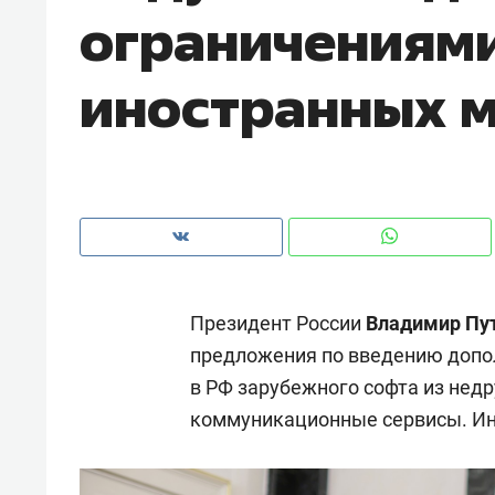
ограничениям
рынки, почему надо знать аксакал
чем интересен Оман?
иностранных 
Президент России
Владимир Пу
предложения по введению допо
в РФ зарубежного софта из нед
Рекомендуем
Рекоме
коммуникационные сервисы. 
Как ГК «МИР ГРУПП» и ВТБ
150 ка
создают оазис жилого
ID вме
комфорта под Казанью
безоп