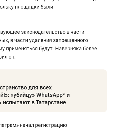
кольку площадки были
твующее законодательство в части
ых, в части удаления запрещенного
му применяться будут. Наверняка более
рил он.
странство для всех
й!»: «убийцу» WhatsApp* и
 испытают в Татарстане
елеграм» начал регистрацию