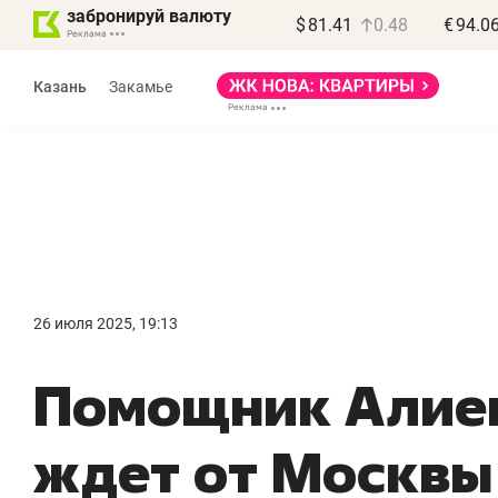
забронируй валюту
$
81.41
0.48
€
94.0
Казань
Закамье
Василь Мазитов
МАРТ
26 июля 2025, 19:13
«Не зная местных
«
Помощник Алиев
правил, бизнес может
н
потерять минимум
ч
ждет от Москвы
полгода»
р
Как бизнесу выйти на зарубежные
Вл