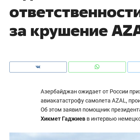
ответственност
рынки, почему надо знать аксакалов и
о 
чем интересен Оман?
кл
за крушение AZ
Азербайджан ожидает от России при
авиакатастрофу самолета AZAL, про
Об этом заявил помощник президент
Рекомендуем
Рекомендуем
Хикмет Гаджиев
в интервью немецк
Как ГК «МИР ГРУПП» и ВТБ
150 камер 
создают оазис жилого
ID вместо 
комфорта под Казанью
безопаснос