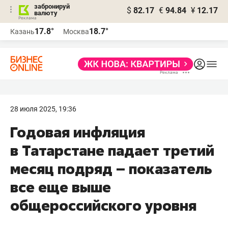
забронируй
$
82.17
€
94.84
¥
12.17
валюту
17.8°
18.7°
Казань
Москва
28 июля 2025, 19:36
Годовая инфляция
в Татарстане падает третий
месяц подряд – показатель
все еще выше
общероссийского уровня