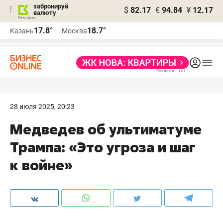
забронируй
$
82.17
€
94.84
¥
12.17
валюту
17.8°
18.7°
Казань
Москва
28 июля 2025, 20:23
Медведев об ультиматуме
Трампа: «Это угроза и шаг
к войне»