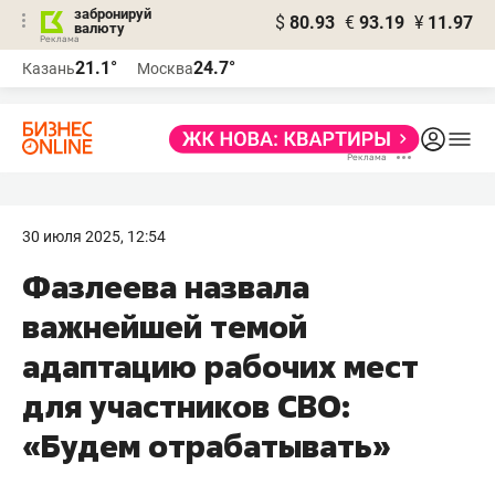
забронируй
$
80.93
€
93.19
¥
11.97
валюту
21.1°
24.7°
Казань
Москва
30 июля 2025, 12:54
Фазлеева назвала
важнейшей темой
адаптацию рабочих мест
для участников СВО:
«Будем отрабатывать»