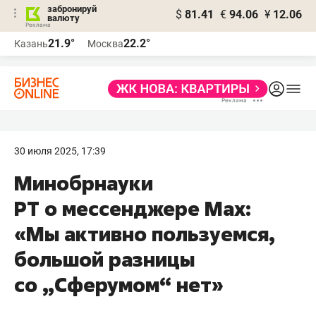
забронируй
$
81.41
€
94.06
¥
12.06
валюту
21.9°
22.2°
Казань
Москва
30 июля 2025, 17:39
Минобрнауки
РТ о мессенджере Max:
«Мы активно пользуемся,
большой разницы
со „Сферумом“ нет»