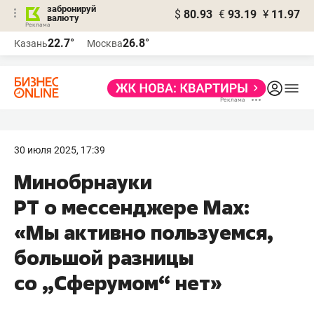
забронируй
$
80.93
€
93.19
¥
11.97
валюту
22.7°
26.8°
Казань
Москва
30 июля 2025, 17:39
Минобрнауки
РТ о мессенджере Max:
«Мы активно пользуемся,
большой разницы
со „Сферумом“ нет»