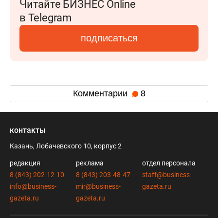
Читайте БИЗНЕС Online
в Telegram
подписаться
Комментарии
8
контакты
Казань, Лобачевского 10, корпус 2
редакция
реклама
отдел персонала
8 (843) 202-12-10
8 (843) 203-48-47
staff@business-
info@business-
mir@business-
gazeta.ru
gazeta.ru
gazeta.ru