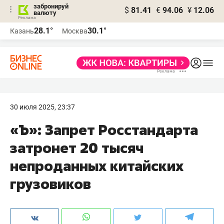
забронируй
$
81.41
€
94.06
¥
12.06
валюту
28.1°
30.1°
Казань
Москва
30 июля 2025, 23:37
«Ъ»: Запрет Росстандарта
затронет 20 тысяч
непроданных китайских
грузовиков