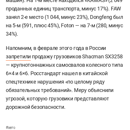
машин). На 1-м месте находился «КАМАЗ» (2 049
проданных единиц транспорта, минус 17%). FAW
занял 2-е место (1 044, минус 23%), Dongfeng был
на 5-м (591, плюс 45%), Foton — на 7-м (280, минус
34%).
Напомним, в феврале этого года в России
запретили
продажу грузовиков Shacman SX3258
— крупнотоннажных самосвалов колесного типа
6×4 и 6×6. Росстандарт нашел в китайской
спецтехнике нарушения «по целому ряду
обязательных требований». Меру объяснили
угрозой, которую грузовики представляют
дорожной безопасности.
#
авто