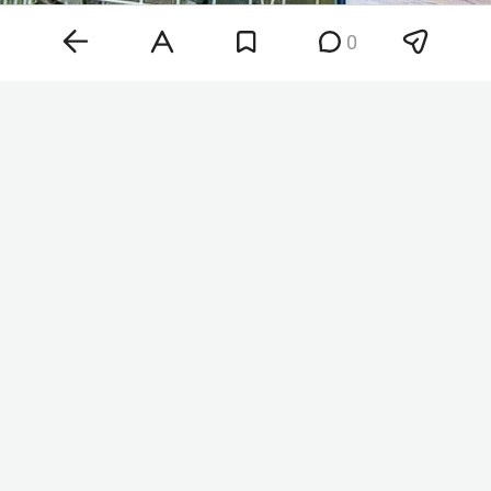
0
Сергей Кленько
Фото: «БИЗНЕС Online»
По версии следствия, Кленько и начальник
КПК-1 кузнечного завода
Айдар Галимов
могли
забирать себе часть премий сотрудников ПАО
«КАМАЗ». В начале года одна заводчанка
пожаловалась на то, что у нее забирают часть
премий. Это и закрутило череду разбирательств,
которая привела к задержаниям. Но вопросы к
Кленько у силовиков возникли именно по