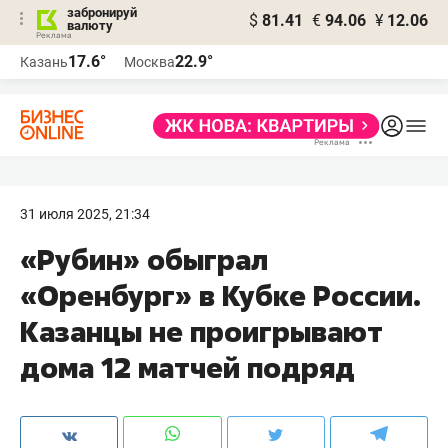
забронируй
$
81.41
€
94.06
¥
12.06
валюту
17.6°
22.9°
Казань
Москва
31 июля 2025, 21:34
«Рубин» обыграл
«Оренбург» в Кубке России.
Казанцы не проигрывают
дома 12 матчей подряд