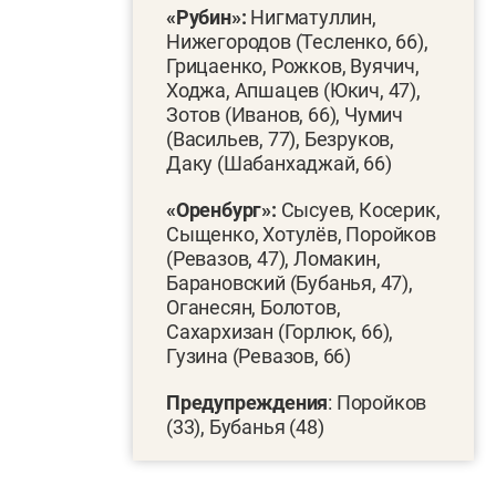
«Рубин»:
Нигматуллин,
Нижегородов (Тесленко, 66),
Грицаенко, Рожков, Вуячич,
Ходжа, Апшацев (Юкич, 47),
Зотов (Иванов, 66), Чумич
(Васильев, 77), Безруков,
Даку (Шабанхаджай, 66)
«Оренбург»:
Сысуев, Косерик,
Сыщенко, Хотулёв, Поройков
(Ревазов, 47), Ломакин,
Барановский (Бубанья, 47),
Оганесян, Болотов,
Сахархизан (Горлюк, 66),
Гузина (Ревазов, 66)
Предупреждения
: Поройков
(33), Бубанья (48)