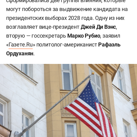
сформировались две группы влияния, которые
могут побороться за выдвижение кандидата на
президентских выборах 2028 года. Одну из них
возглавляет вице-президент
Джей Ди Вэнс
,
вторую — госсекретарь
Марко Рубио
, заявил
«
Газете.Ru
» политолог-американист
Рафаэль
Ордуханян
.