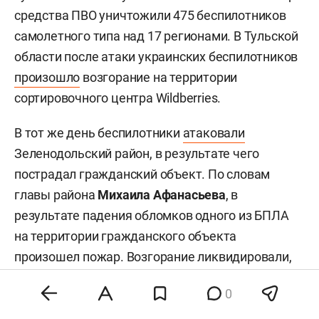
средства ПВО уничтожили 475 беспилотников
самолетного типа над 17 регионами. В Тульской
области после атаки украинских беспилотников
произошло
возгорание на территории
сортировочного центра Wildberries.
В тот же день беспилотники
атаковали
Зеленодольский район, в результате чего
пострадал гражданский объект. По словам
главы района
Михаила Афанасьева
, в
результате падения обломков одного из БПЛА
на территории гражданского объекта
произошел пожар. Возгорание ликвидировали,
никто не пострадал. В этот день объявляли
0
угрозу атаки БПЛА на 10 городов, режим
беспилотной опасности
действовал
на