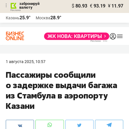
забронируй
$
80.93
€
93.19
¥
11.97
валюту
25.9°
28.9°
Казань
Москва
1 августа 2025, 10:57
Пассажиры сообщили
о задержке выдачи багажа
из Стамбула в аэропорту
Казани