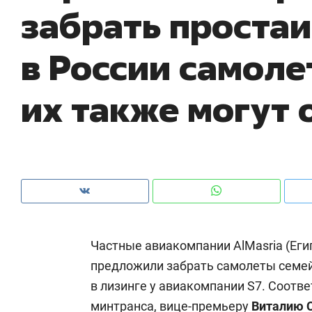
забрать проста
рынки, почему надо знать аксакалов и
о 
чем интересен Оман?
кл
в России самоле
их также могут 
Частные авиакомпании AlMasria (Егип
Рекомендуем
Рекомендуем
предложили забрать самолеты семей
Как ГК «МИР ГРУПП» и ВТБ
150 камер 
в лизинге у авиакомпании S7. Соот
создают оазис жилого
ID вместо 
комфорта под Казанью
безопаснос
минтранса, вице-премьеру
Виталию 