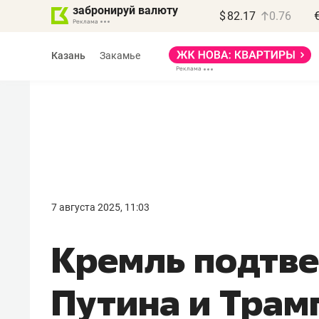
забронируй валюту
$
82.17
0.76
Казань
Закамье
Василь Мазитов
МАРТ
7 августа 2025, 11:03
«Не зная местных
Кремль подтве
правил, бизнес может
потерять минимум
Путина и Трам
полгода»
Как бизнесу выйти на зарубежные