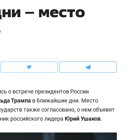
ни – место
ов и
о трехкратном росте цен, дотошных
школьной формы о конт
клиентах и чудных запросах мастеров
налогах и развитии без 
е
сь о встрече президентов России
ьда Трампа
в ближайшие дни. Место
ударств также согласовано, о нем объявят
ндуем
Рекомендуем
ник российского лидера
Юрий Ушаков
.
мер до квартиры и Face
Опыт выживания в дик
сто ключа: какой будет
природе, работа
асность в ЖК «Нова»
с ментальным и физич