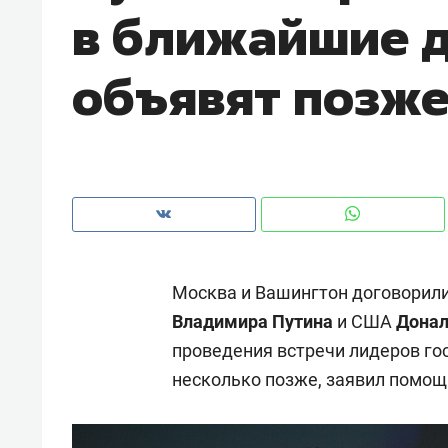
в ближайшие д
рынки, почему надо знать аксакал
чем интересен Оман?
объявят позж
Москва и Вашингтон договорили
Владимира Путина
и США
Донал
проведения встречи лидеров гос
Рекомендуем
Рекоме
несколько позже, заявил помощ
Как ГК «МИР ГРУПП» и ВТБ
150 ка
создают оазис жилого
ID вме
комфорта под Казанью
безоп