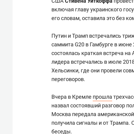
США
Стивена Уиткоффа
провест
включая главу украинского гос
его словам, оставила это без к
Путин и Трамп встречались три
саммита G20 в Гамбурге в июне 2
состоялась краткая встреча на 
лидера встречались в июле 201
Хельсинки, где они провели со
переговоров.
Вчера в Кремле
прошла
трехчас
назвал состоявший разговор по
Москва передала американской 
получила сигналы и от Трампа.
беседы.