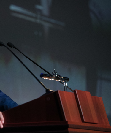
состоянием как основа
антихрупких команд