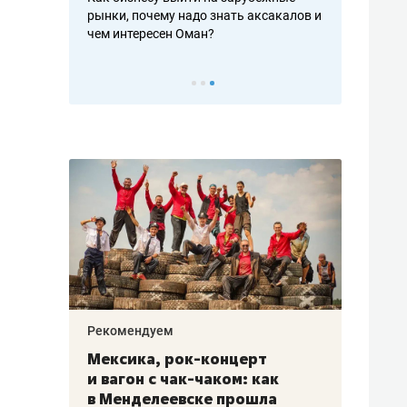
рафакте,
рынки, почему надо знать аксакалов и
о трехкратно
кредитов
чем интересен Оман?
клиентах и ч
Рекомендуем
Рекоме
ой
Мексика, рок-концерт
«Прор
и вагон с чак-чаком: как
30 ме
еским
в Менделеевске прошла
лечит