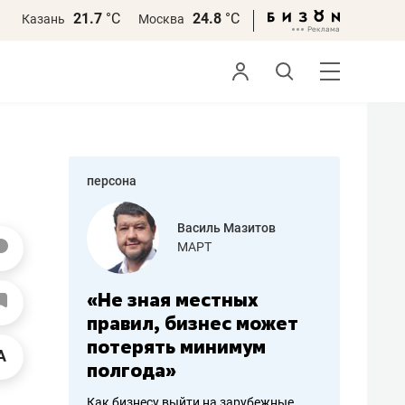
21.7
°С
24.8
°С
Казань
Москва
персона
еменова
Василь Мазитов
»
МАРТ
а: работа
«Не зная местных
«Мне лу
ечься
правил, бизнес может
не зара
вствовать
потерять минимум
чем пот
полгода»
репутац
пошиву
Как бизнесу выйти на зарубежные
Владелец от