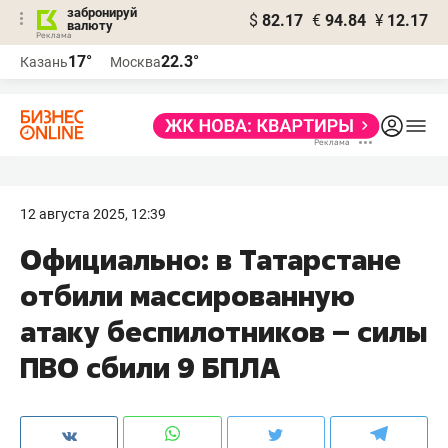
забронируй
$
82.17
€
94.84
¥
12.17
валюту
17°
22.3°
Казань
Москва
12 августа 2025, 12:39
Официально: в Татарстане
отбили массированную
атаку беспилотников – силы
ПВО сбили 9 БПЛА