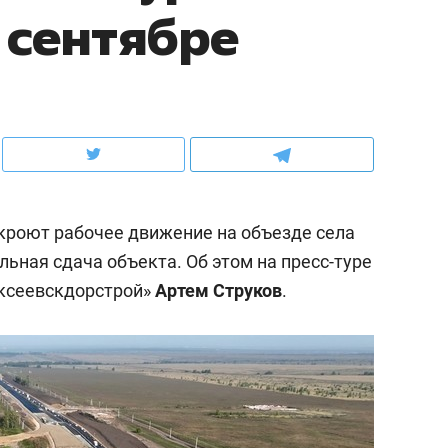
 сентябре
ов и
о трехкратном росте цен, дотошных
школьной формы о конт
клиентах и чудных запросах мастеров
налогах и развитии без 
ткроют рабочее движение на объезде села
льная сдача объекта. Об этом на пресс-туре
ксеевскдорстрой»
Артем Струков
.
ндуем
Рекомендуем
мер до квартиры и Face
Опыт выживания в дик
сто ключа: какой будет
природе, работа
асность в ЖК «Нова»
с ментальным и физич