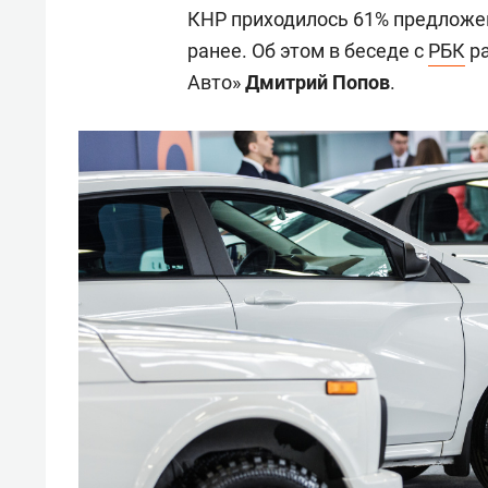
КНР приходилось 61% предложен
ранее. Об этом в беседе с
РБК
ра
Авто»
Дмитрий Попов
.