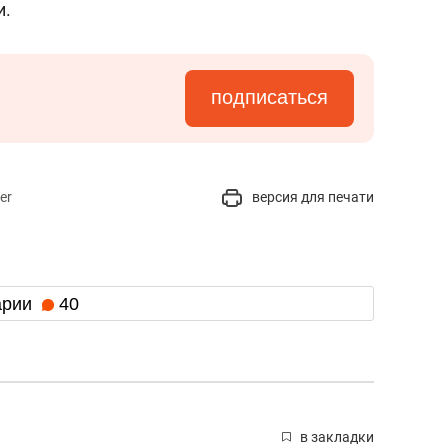
и.
подписаться
er
версия для печати
арии
40
в закладки