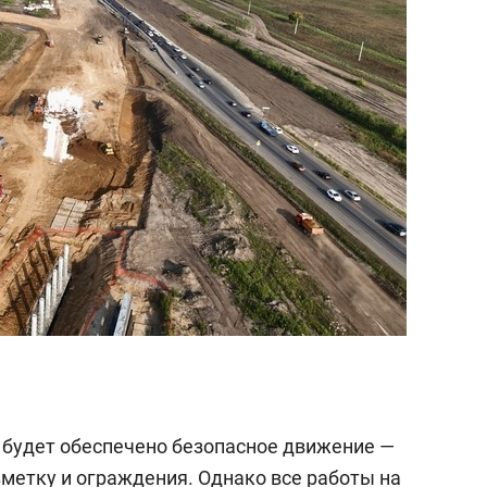
состоянием как основа
антихрупких команд
е будет обеспечено безопасное движение —
зметку и ограждения. Однако все работы на