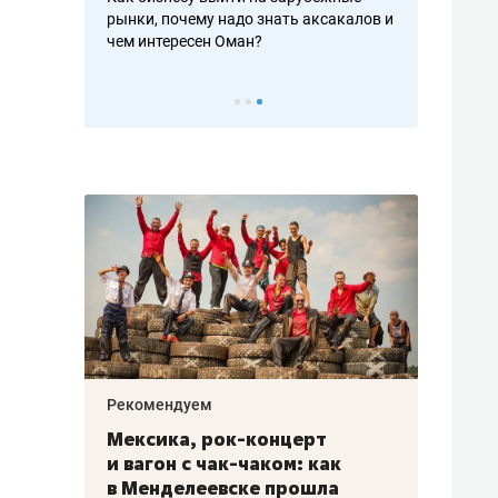
рафакте,
рынки, почему надо знать аксакалов и
о трехкратно
кредитов
чем интересен Оман?
клиентах и ч
Рекомендуем
Рекоме
ой
Мексика, рок-концерт
«Прор
и вагон с чак-чаком: как
30 ме
еским
в Менделеевске прошла
лечит