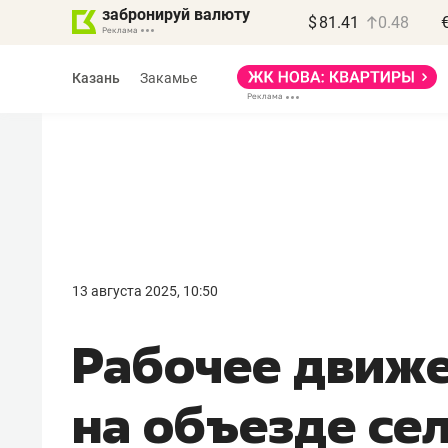
забронируй валюту
$
81.41
0.48
Казань
Закамье
Василь Мазитов
МАРТ
13 августа 2025, 10:50
«Не зная местных
Рабочее движ
правил, бизнес может
потерять минимум
на объезде се
полгода»
Как бизнесу выйти на зарубежные