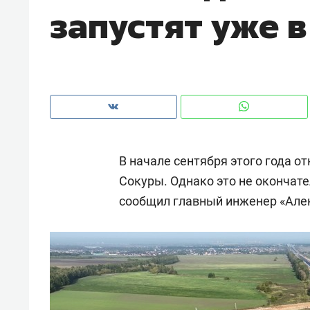
запустят уже в
рынки, почему надо знать аксакал
чем интересен Оман?
В начале сентября этого года о
Сокуры. Однако это не окончате
сообщил главный инженер «Але
Рекомендуем
Рекоме
Как ГК «МИР ГРУПП» и ВТБ
150 ка
создают оазис жилого
ID вме
комфорта под Казанью
безоп