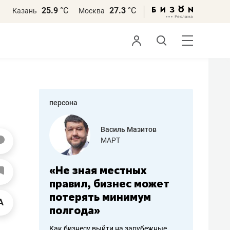
25.9
°С
27.3
°С
Казань
Москва
персона
еменова
Василь Мазитов
»
МАРТ
а: работа
«Не зная местных
«Мне лу
ечься
правил, бизнес может
не зара
вствовать
потерять минимум
чем пот
полгода»
репутац
пошиву
Как бизнесу выйти на зарубежные
Владелец от