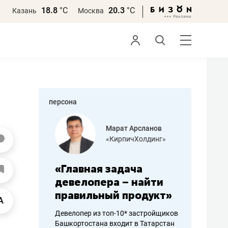
18.8
°С
20.3
°С
Казань
Москва
персона
азитов
Марат Арсланов
«КирпичХолдинг»
ных
«Главная задача
«Мама г
 может
девелопера – найти
помогае
мум
правильный продукт»
от болез
себя жи
Девелопер из топ-10* застройщиков
Башкортостана входит в Татарстан
арубежные
Наследница б