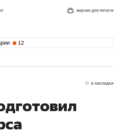
er
версия для печати
арии
12
в закладки
одготовил
рса