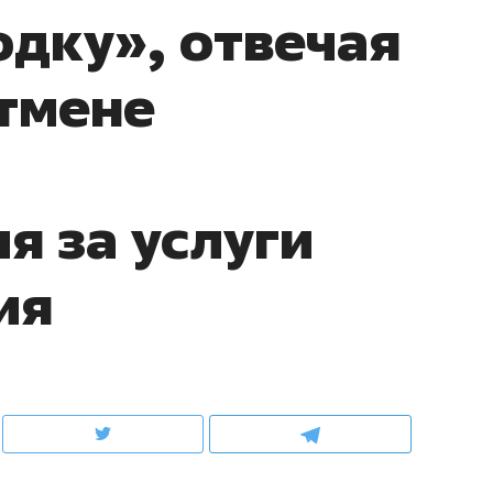
одку», отвечая
школьной формы о контрафакте,
рынки, почему надо зна
налогах и развитии без кредитов
чем интересен Оман?
отмене
о
я за услуги
ия
ндуем
Рекомендуем
выживания в дикой
Мексика, рок-концерт
де, работа
и вагон с чак-чаком: ка
тальным и физическим
в Менделеевске прошл