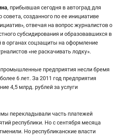
янием как основа
«Гонка Героев»
ина
, прибывшая сегодня в автоград для
рупких команд
о совета, созданного по ее инициативе
ициатив», отвечая на вопрос журналистов о
стного субсидирования и образовавшихся в
й в органах соцзащиты на оформление
урналистов «не раскачивать лодку».
е промышленные предприятия несли бремя
более 6 лет. За 2011 год предприятия
ие 4,5 млрд. рублей за услуги
да мы перекладывали часть платежей
ятий республики. Но с сентября месяца
тменили. Но республиканские власти