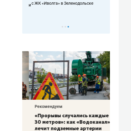
с ЖК «Иволга» в Зеленодольске
ть аксакалов и
школьной фор
налогах и раз
Рекомендуем
Рекоме
«Прорывы случались каждые
Не то
к
30 метров»: как «Водоканал»
гастр
а
лечит подземные артерии
задае