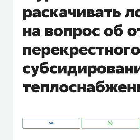
раскачивать л
с ЖК «Иволга» в Зеленодольске
на вопрос об 
перекрестног
субсидировани
теплоснабжен
Рекомендуем
Рекоме
«В банкротствах сегодня
Опыт 
ищут не активы, а людей,
приро
которые ими управляли. Они
с мен