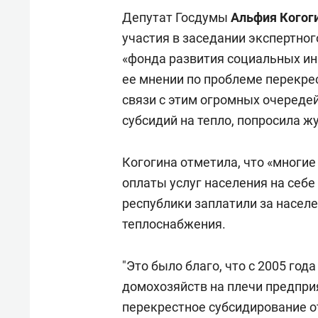
отвечают личным
состо
Депутат Госдумы
Альфия Когог
имуществом!»
антих
участия в заседании экспертног
«фонда развития социальных ин
ее мнении по проблеме перекре
связи с этим огромных очереде
субсидий на тепло, попросила ж
Когогина отметила, что «многи
оплаты услуг населения на себе 
республики заплатили за населен
теплоснабжения.
"Это было благо, что с 2005 го
домохозяйств на плечи предпри
перекрестное субсидирование о