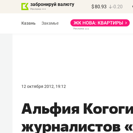
забронируй валюту
$
80.93
-0.20
Казань
Закамье
Марат Арсланов
«КирпичХолдинг»
12 октября 2012, 19:12
«Главная задача
Альфия Когоги
девелопера – найти
правильный продукт»
журналистов 
Девелопер из топ-10* застройщико
Башкортостана входит в Татарстан