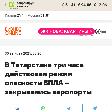
забронируй
$
81.41
€
94.06
¥
12.06
валюту
29°
31.8°
Казань
Москва
30 августа 2025, 08:20
В Татарстане три часа
действовал режим
опасности БПЛА –
закрывались аэропорты