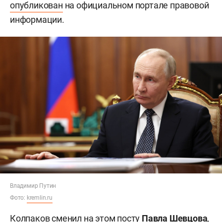
опубликован
на официальном портале правовой
информации.
Владимир Путин
Фото:
kremlin.ru
Колпаков сменил на этом посту
Павла Шевцова
,