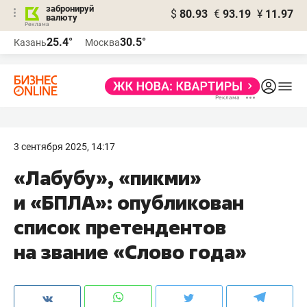
забронируй
$
80.93
€
93.19
¥
11.97
валюту
25.4°
30.5°
Казань
Москва
3 сентября 2025, 14:17
«Лабубу», «пикми»
и «БПЛА»: опубликован
список претендентов
на звание «Слово года»