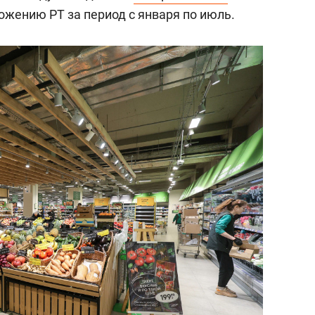
состоянием как основа
жению РТ за период с января по июль.
антихрупких команд