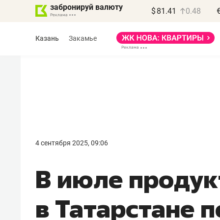
забронируй валюту
$
81.41
0.48
Казань
Закамье
Василь Мазитов
МАРТ
4 сентября 2025, 09:06
«Не зная местных
В июле проду
правил, бизнес может
потерять минимум
в Татарстане 
полгода»
Как бизнесу выйти на зарубежные