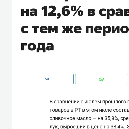
на 12,6% в сра
рынки, почему надо знать аксакал
чем интересен Оман?
с тем же пери
года
В сравнении с июлем прошлого
Рекомендуем
Рекоме
товаров в РТ в этом июле соста
Как ГК «МИР ГРУПП» и ВТБ
150 ка
сливочное масло — на 35,8%, с
создают оазис жилого
ID вме
комфорта под Казанью
безоп
лук, выросший в цене на 38,4%.