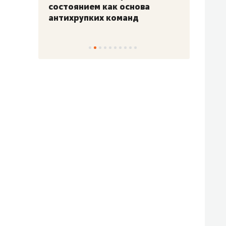
«Гонка Героев»
Казан