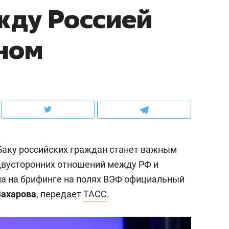
жду Россией
ов и
о трехкратном росте цен, дотошных
школьной формы о конт
клиентах и чудных запросах мастеров
налогах и развитии без 
ном
Баку российских граждан станет важным
двусторонних отношений между РФ и
а на брифинге на полях ВЭФ официальный
ндуем
Рекомендуем
Захарова
, передает
ТАСС
.
мер до квартиры и Face
Опыт выживания в дик
сто ключа: какой будет
природе, работа
асность в ЖК «Нова»
с ментальным и физич