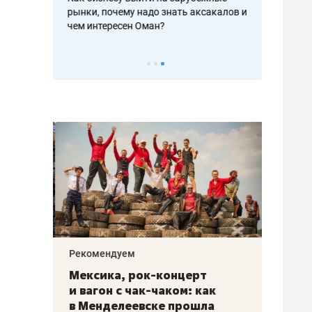
рафакте,
рынки, почему надо знать аксакалов и
о трехкратно
кредитов
чем интересен Оман?
клиентах и ч
Рекомендуем
Рекоме
ой
Мексика, рок-концерт
«Прор
и вагон с чак-чаком: как
30 ме
еским
в Менделеевске прошла
лечит