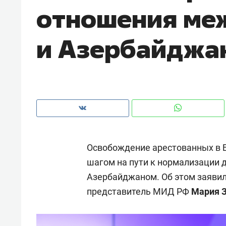
отношения ме
рынки, почему надо знать аксакал
чем интересен Оман?
и Азербайджа
Освобождение арестованных в 
шагом на пути к нормализации 
Азербайджаном. Об этом заявил
Рекомендуем
Рекоме
представитель МИД РФ
Мария 
Как ГК «МИР ГРУПП» и ВТБ
150 ка
создают оазис жилого
ID вме
комфорта под Казанью
безоп