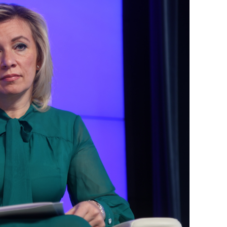
состоянием как основа
антихрупких команд