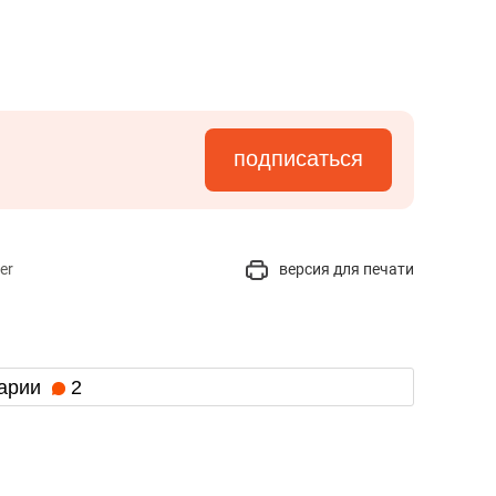
подписаться
er
версия для печати
арии
2