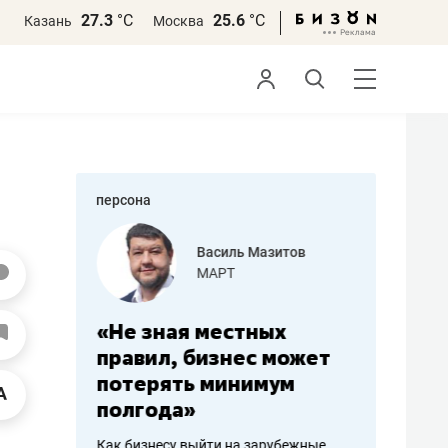
27.3
°С
25.6
°С
Казань
Москва
персона
еменова
Василь Мазитов
»
МАРТ
а: работа
«Не зная местных
«Мне лу
ечься
правил, бизнес может
не зара
вствовать
потерять минимум
чем пот
полгода»
репутац
пошиву
Как бизнесу выйти на зарубежные
Владелец от