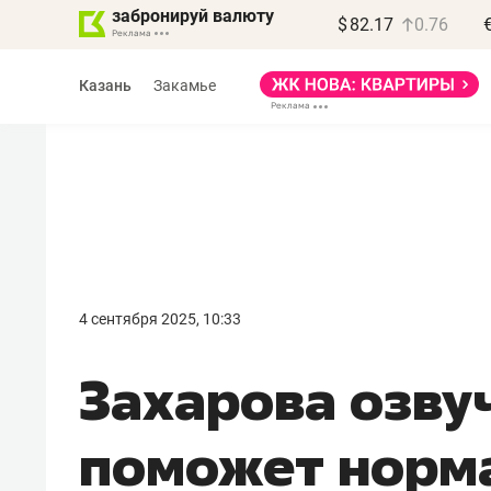
забронируй валюту
$
82.17
0.76
Казань
Закамье
Василь Мазитов
МАРТ
4 сентября 2025, 10:33
«Не зная местных
Захарова озву
правил, бизнес может
потерять минимум
поможет норм
полгода»
Как бизнесу выйти на зарубежные