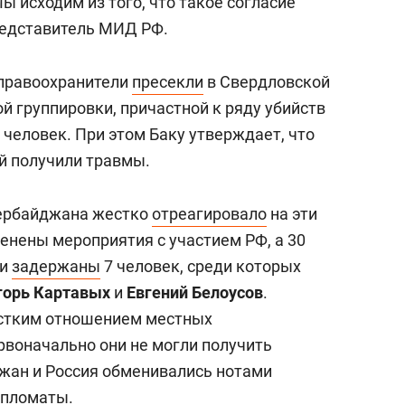
Мы исходим из того, что такое согласие
редставитель МИД РФ.
 правоохранители
пресекли
в Свердловской
й группировки, причастной к ряду убийств
 человек. При этом Баку утверждает, что
ей получили травмы.
зербайджана жестко
отреагировало
на эти
енены мероприятия с участием РФ, а 30
ли
задержаны
7 человек, среди которых
горь Картавых
и
Евгений Белоусов
.
стким отношением местных
рвоначально они не могли получить
жан и Россия обменивались нотами
ипломаты.