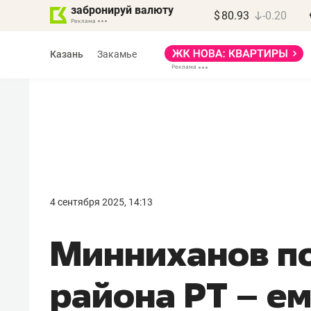
забронируй валюту
$
80.93
-0.20
Казань
Закамье
Василь Мазитов
МАРТ
4 сентября 2025, 14:13
«Не зная местных
Минниханов по
правил, бизнес может
потерять минимум
района РТ – е
полгода»
Как бизнесу выйти на зарубежные