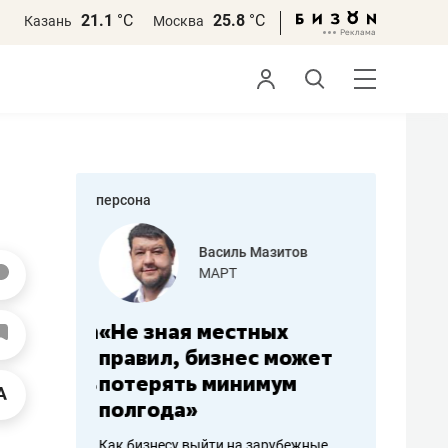
21.1
°С
25.8
°С
Казань
Москва
персона
еменова
Василь Мазитов
»
МАРТ
а: работа
«Не зная местных
«Мне лу
ечься
правил, бизнес может
не зара
вствовать
потерять минимум
чем пот
полгода»
репутац
пошиву
Как бизнесу выйти на зарубежные
Владелец от