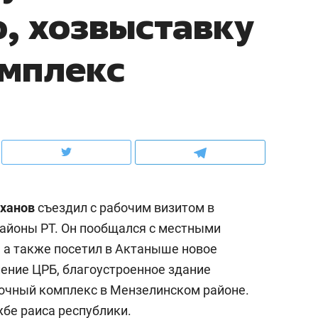
, хозвыставку
ов и
о трехкратном росте цен, дотошных
школьной формы о конт
клиентах и чудных запросах мастеров
налогах и развитии без 
омплекс
ханов
съездил с рабочим визитом в
айоны РТ. Он пообщался с местными
, а также посетил в Актаныше новое
ндуем
Рекомендуем
ение ЦРБ, благоустроенное здание
мер до квартиры и Face
Опыт выживания в дик
очный комплекс в Мензелинском районе.
сто ключа: какой будет
природе, работа
жбе раиса республики.
асность в ЖК «Нова»
с ментальным и физич