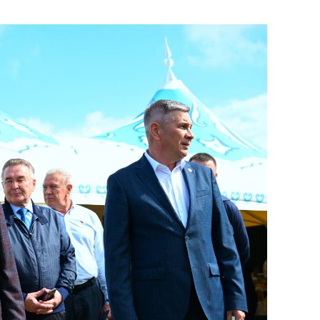
состоянием как основа
антихрупких команд