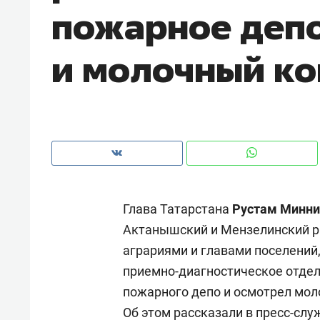
пожарное депо
рынки, почему надо знать аксакал
чем интересен Оман?
и молочный к
Глава Татарстана
Рустам Минни
Актанышский и Мензелинский р
аграриями и главами поселений
Рекомендуем
Рекоме
приемно-диагностическое отдел
Как ГК «МИР ГРУПП» и ВТБ
150 ка
пожарного депо и осмотрел мол
создают оазис жилого
ID вме
Об этом рассказали в пресс-слу
комфорта под Казанью
безоп