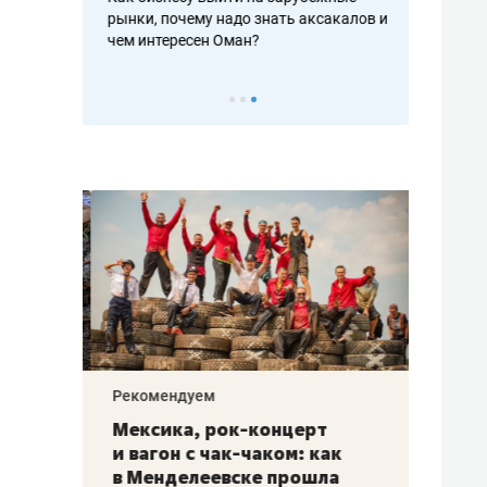
рафакте,
рынки, почему надо знать аксакалов и
о трехкратно
кредитов
чем интересен Оман?
клиентах и ч
Рекомендуем
Рекоме
ой
Мексика, рок-концерт
«Прор
и вагон с чак-чаком: как
30 ме
еским
в Менделеевске прошла
лечит