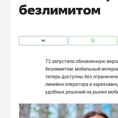
безлимитом
рынки, почему надо знать аксакал
чем интересен Оман?
T2 запустила обновленную верс
безлимитом: мобильный интернет
теперь доступны без ограничен
линейки оператора и зарекоменд
удобных решений на рынке моби
Рекомендуем
Рекоме
Как ГК «МИР ГРУПП» и ВТБ
150 ка
создают оазис жилого
ID вме
комфорта под Казанью
безоп