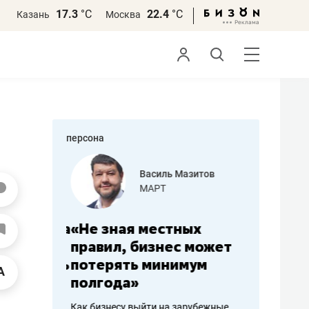
17.3
°С
22.4
°С
Казань
Москва
персона
еменова
Василь Мазитов
»
МАРТ
а: работа
«Не зная местных
«Мне лу
ечься
правил, бизнес может
не зара
вствовать
потерять минимум
чем пот
полгода»
репутац
пошиву
Как бизнесу выйти на зарубежные
Владелец от