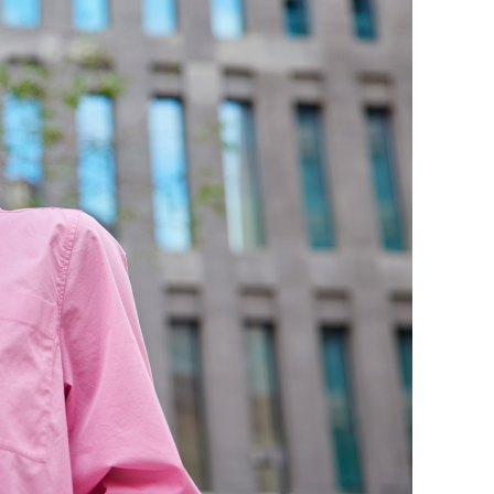
состоянием как основа
антихрупких команд