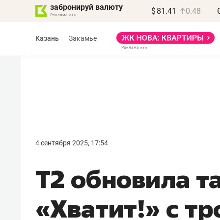
забронируй валюту
$
81.41
0.48
Казань
Закамье
Василь Мазитов
МАРТ
4 сентября 2025, 17:54
«Не зная местных
Т2 обновила т
правил, бизнес может
потерять минимум
«Хватит!» с т
полгода»
Как бизнесу выйти на зарубежные