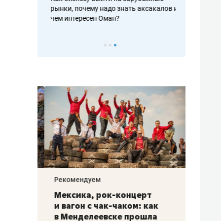
рафакте,
рынки, почему надо знать аксакалов и
о трехкратно
кредитов
чем интересен Оман?
клиентах и ч
Рекомендуем
Рекоме
ой
Мексика, рок-концерт
«Прор
и вагон с чак-чаком: как
30 ме
еским
в Менделеевске прошла
лечит