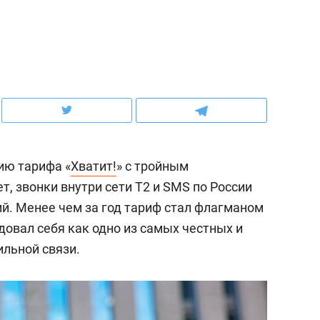
ов и
о трехкратном росте цен, дотошных
школьной формы о конт
клиентах и чудных запросах мастеров
налогах и развитии без 
ию тарифа «
Хватит!
» с тройным
, звонки внутри сети Т2 и SMS по России
ий. Менее чем за год тариф стал флагманом
овал себя как одно из самых честных и
льной связи.
ндуем
Рекомендуем
мер до квартиры и Face
Опыт выживания в дик
сто ключа: какой будет
природе, работа
асность в ЖК «Нова»
с ментальным и физич