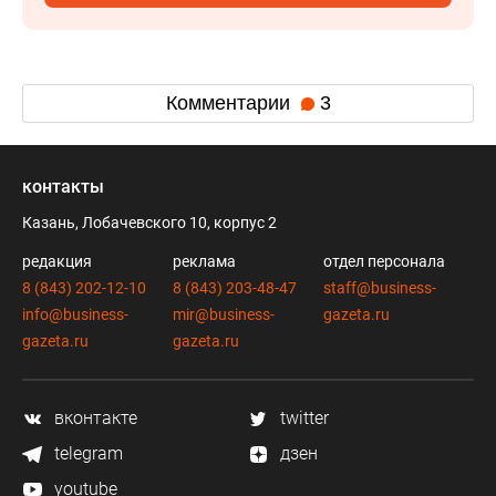
Комментарии
3
контакты
Казань, Лобачевского 10, корпус 2
редакция
реклама
отдел персонала
8 (843) 202-12-10
8 (843) 203-48-47
staff@business-
info@business-
mir@business-
gazeta.ru
gazeta.ru
gazeta.ru
вконтакте
twitter
telegram
дзен
youtube