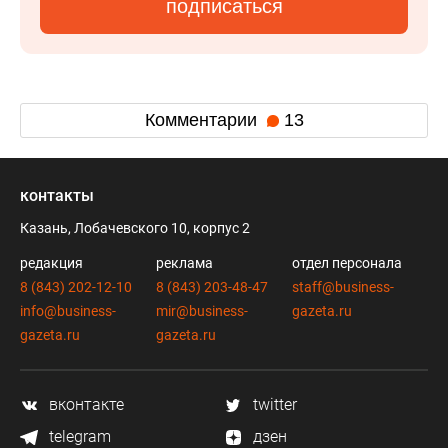
подписаться
Комментарии
13
контакты
Казань, Лобачевского 10, корпус 2
редакция
реклама
отдел персонала
8 (843) 202-12-10
8 (843) 203-48-47
staff@business-
info@business-
mir@business-
gazeta.ru
gazeta.ru
gazeta.ru
вконтакте
twitter
telegram
дзен