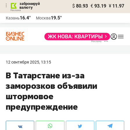
забронируй
$
80.93
€
93.19
¥
11.97
валюту
16.4°
19.5°
Казань
Москва
12 сентября 2025, 13:15
В Татарстане из-за
заморозков объявили
штормовое
предупреждение