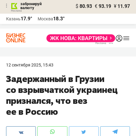
забронируй
$
80.93
€
93.19
¥
11.97
валюту
17.9°
18.3°
Казань
Москва
12 сентября 2025, 15:43
Задержанный в Грузии
со взрывчаткой украинец
признался, что вез
ее в Россию