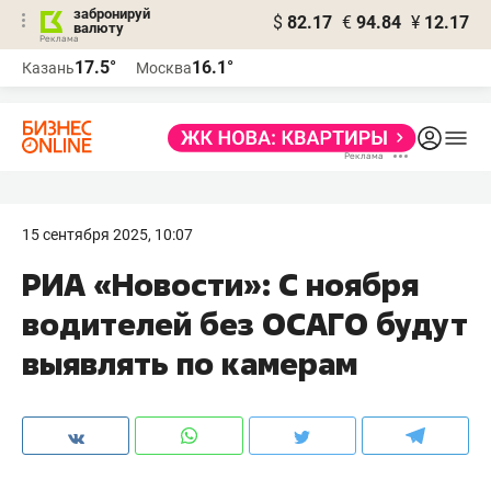
забронируй
$
82.17
€
94.84
¥
12.17
валюту
17.5°
16.1°
Казань
Москва
15 сентября 2025, 10:07
РИА «Новости»: С ноября
водителей без ОСАГО будут
выявлять по камерам