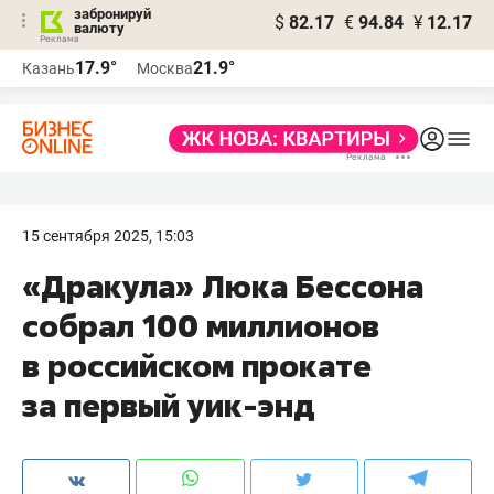
забронируй
$
82.17
€
94.84
¥
12.17
валюту
17.9°
21.9°
Казань
Москва
15 сентября 2025, 15:03
«Дракула» Люка Бессона
собрал 100 миллионов
в российском прокате
за первый уик-энд