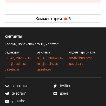
Комментарии
6
контакты
Казань, Лобачевского 10, корпус 2
редакция
реклама
отдел персонала
8 (843) 202-12-10
8 (843) 203-48-47
staff@business-
info@business-
mir@business-
gazeta.ru
gazeta.ru
gazeta.ru
вконтакте
twitter
telegram
дзен
youtube