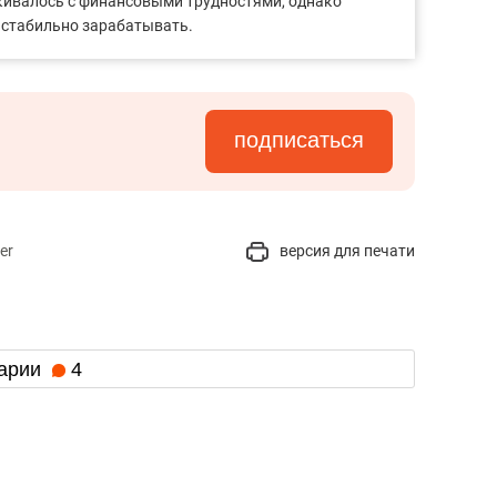
лкивалось с финансовыми трудностями, однако
а стабильно зарабатывать.
подписаться
er
версия для печати
арии
4