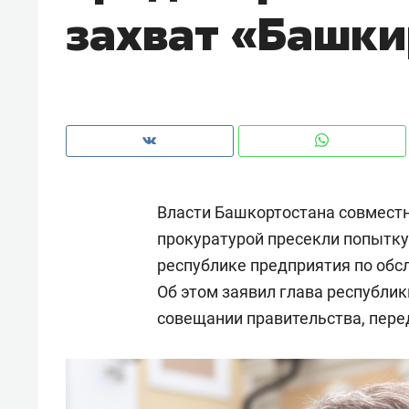
захват «Башк
с ЖК «Иволга» в Зеленодольске
Власти Башкортостана совмест
прокуратурой пресекли попытку
республике предприятия по обс
Об этом заявил глава республи
совещании правительства, пер
Рекомендуем
Рекоме
«В банкротствах сегодня
Опыт 
ищут не активы, а людей,
приро
которые ими управляли. Они
с мен