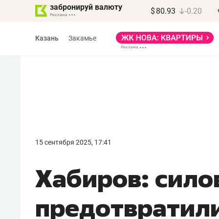
забронируй валюту
$
80.93
-0.20
Казань
Закамье
Марат Арсланов
«КирпичХолдинг»
15 сентября 2025, 17:41
«Главная задача
Хабиров: сило
девелопера – найти
правильный продукт»
предотвратил
Девелопер из топ-10* застройщико
Башкортостана входит в Татарстан