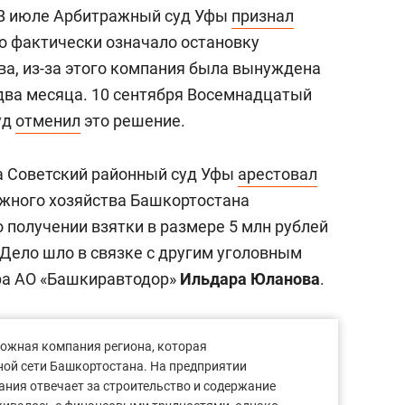
 В июле Арбитражный суд Уфы
признал
о фактически означало остановку
ва, из-за этого компания была вынуждена
 два месяца. 10 сентября Восемнадцатый
уд
отменил
это решение.
да Советский районный суд Уфы
арестовал
ожного хозяйства Башкортостана
о получении взятки в размере 5 млн рублей
 Дело шло в связке с другим уголовным
ра АО «Башкиравтодор»
Ильдара Юланова
.
ожная компания региона, которая
ой сети Башкортостана. На предприятии
пания отвечает за строительство и содержание