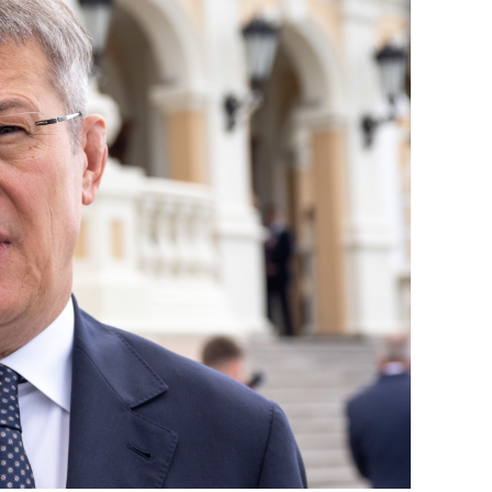
янием как основа
«Гонка Героев»
рупких команд