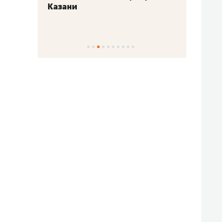
Казани
набер