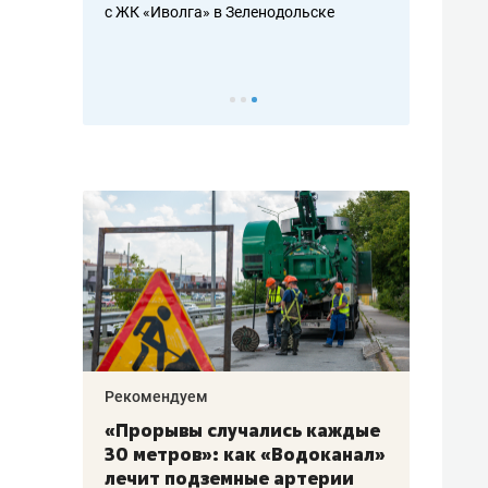
с ЖК «Иволга» в Зеленодольске
ть аксакалов и
школьной фор
налогах и раз
Рекомендуем
Рекоме
«Прорывы случались каждые
Не то
к
30 метров»: как «Водоканал»
гастр
а
лечит подземные артерии
задае