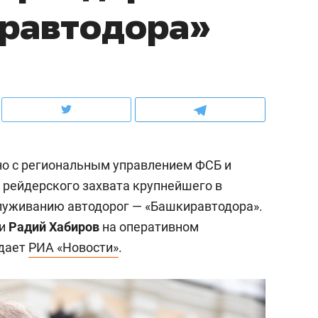
иравтодора»
школьной формы о контрафакте,
рынки, почему надо зна
налогах и развитии без кредитов
чем интересен Оман?
но с региональным управлением ФСБ и
 рейдерского захвата крупнейшего в
луживанию автодорог — «Башкиравтодора».
ки
Радий Хабиров
на оперативном
едает
РИА «Новости»
.
ндуем
Рекомендуем
выживания в дикой
Мексика, рок-концерт
де, работа
и вагон с чак-чаком: ка
тальным и физическим
в Менделеевске прошл