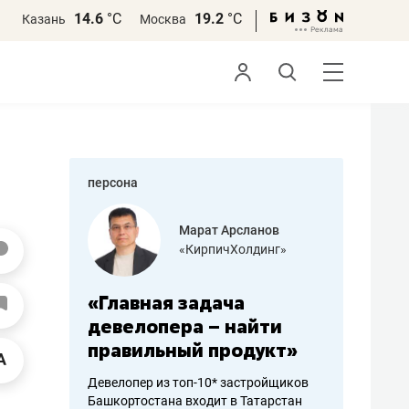
14.6
°С
19.2
°С
Казань
Москва
персона
азитов
Марат Арсланов
«КирпичХолдинг»
ных
«Главная задача
«Мама г
 может
девелопера – найти
помогае
мум
правильный продукт»
от болез
себя жи
Девелопер из топ-10* застройщиков
Башкортостана входит в Татарстан
арубежные
Наследница б