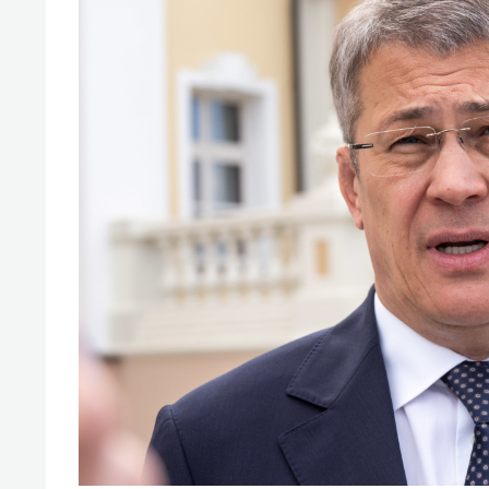
отвечают личным
состо
имуществом!»
антих