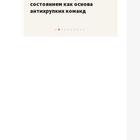
«Гонка Героев»
Казан