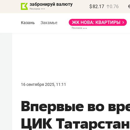
забронируй валюту
$
82.17
0.76
Казань
Закамье
Василь Мазитов
МАРТ
16 сентября 2025, 11:11
«Не зная местных
Впервые во вр
правил, бизнес может
потерять минимум
ЦИК Татарстан
полгода»
Как бизнесу выйти на зарубежные