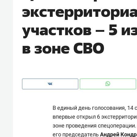
экстерритори
рынки, почему надо знать аксакал
чем интересен Оман?
участков – 5 и
в зоне СВО
В единый день голосования, 14
Рекомендуем
Рекоме
впервые открыл 6 экстерриториа
Как ГК «МИР ГРУПП» и ВТБ
150 ка
зоне проведения спецоперации.
создают оазис жилого
ID вме
комфорта под Казанью
безоп
его председатель
Андрей Кондр