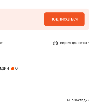
подписаться
er
версия для печати
арии
0
в закладки