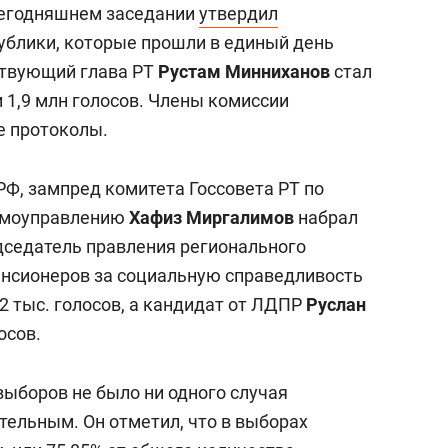
сегодняшнем заседании
утвердил
ублики, которые прошли в единый день
йствующий глава РТ
Рустам Минниханов
стал
и 1,9 млн голосов. Члены комиссии
е протоколы.
РФ, зампред комитета Госсовета РТ по
самоуправлению
Хафиз Миргалимов
набрал
редседатель правления регионального
енсионеров за социальную справедливость
,2 тыс. голосов, а кандидат от ЛДПР
Руслан
осов.
выборов не было ни одного случая
тельным. Он отметил, что в выборах