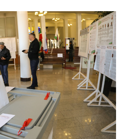
состоянием как основа
антихрупких команд