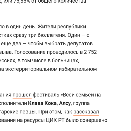
к, или 75,85% от общего количества
о в один день. Жители республики
тках сразу три бюллетеня. Один — с
а еще два — чтобы выбрать депутатов
ыва. Голосование проводилось в 2 752
сиях, в том числе в больницах,
 на экстерриториальном избирательном
вания
прошел
фестиваль «Всей семьей на
сполнители
Клава Кока
,
Алсу
, группа
тарские певцы. При этом, как
рассказал
сования на ресурсы ЦИК РТ было совершено