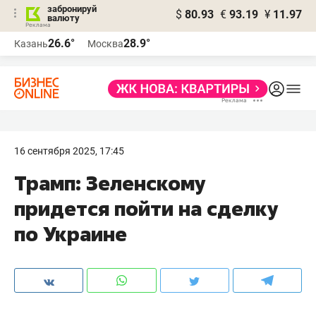
забронируй
$
80.93
€
93.19
¥
11.97
валюту
26.6°
28.9°
Казань
Москва
16 сентября 2025, 17:45
Трамп: Зеленскому
придется пойти на сделку
по Украине