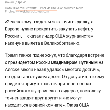
Дональд Трамп
Фото: ©
Aaron Schwartz — Pool via CNP
/Consolidated News
Photos/
www.globallookpress.com
«Зеленскому придется заключить сделку, а
Европе нужно прекратить закупать нефть у
России», — сказал лидер США журналистам
накануне вылета в Великобританию.
Трамп также подчеркнул, что благодаря встрече
с президентом России
Владимиром Путиным
на
Аляске месяц назад удалось многого достичь,
но «для танго нужны двое». Он допустил, что ему
придется присутствовать при переговорах
российского и украинского лидеров, поскольку
те «ненавидят друг друга» и «не могут
находиться в одной комнате». Глава США