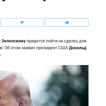
ов и
о трехкратном росте цен, дотошных
школьной формы о конт
клиентах и чудных запросах мастеров
налогах и развитии без 
 Зеленскому
придется пойти на сделку для
й. Об этом заявил президент США
Дональд
».
ндуем
Рекомендуем
мер до квартиры и Face
Опыт выживания в дик
сто ключа: какой будет
природе, работа
асность в ЖК «Нова»
с ментальным и физич