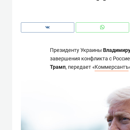
рынки, почему надо знать аксакал
чем интересен Оман?
Президенту Украины
Владимиру
завершения конфликта с Россие
Трамп
, передает «
Коммерсантъ
Рекомендуем
Рекоме
Как ГК «МИР ГРУПП» и ВТБ
150 ка
создают оазис жилого
ID вме
комфорта под Казанью
безоп