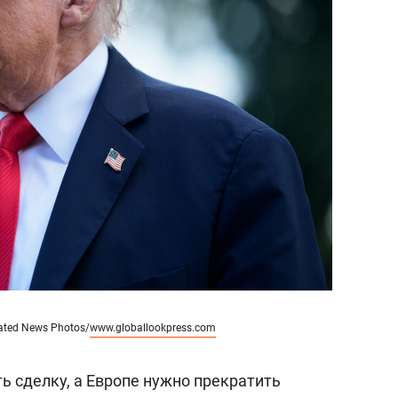
состоянием как основа
антихрупких команд
ated News Photos/
www.globallookpress.com
ь сделку, а Европе нужно прекратить