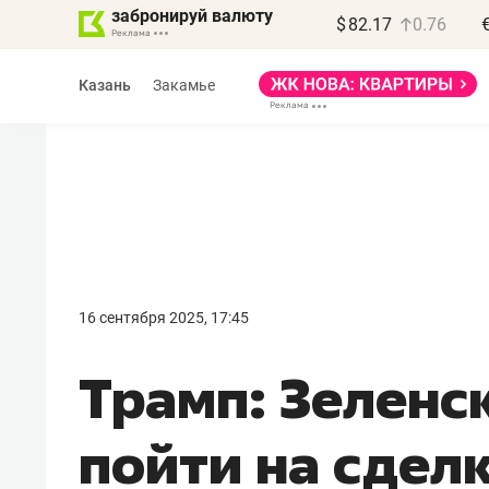
забронируй валюту
$
82.17
0.76
Казань
Закамье
Василь Мазитов
МАРТ
16 сентября 2025, 17:45
«Не зная местных
Трамп: Зеленс
правил, бизнес может
потерять минимум
пойти на сдел
полгода»
Как бизнесу выйти на зарубежные