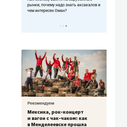
рафакте,
рынки, почему надо знать аксакалов и
о трехкратно
кредитов
чем интересен Оман?
клиентах и ч
Рекомендуем
Рекоме
ой
Мексика, рок-концерт
«Прор
и вагон с чак-чаком: как
30 ме
еским
в Менделеевске прошла
лечит