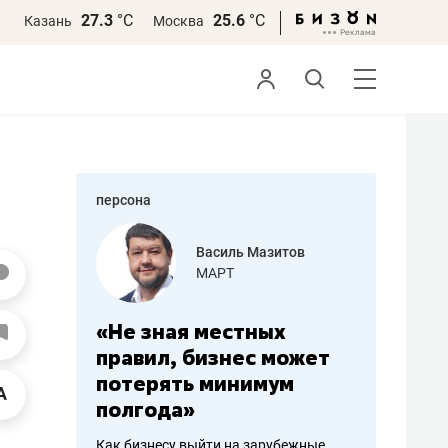
27.3
°С
25.6
°С
Казань
Москва
персона
еменова
Василь Мазитов
»
МАРТ
а: работа
«Не зная местных
«Мне лу
ечься
правил, бизнес может
не зара
вствовать
потерять минимум
чем пот
полгода»
репутац
пошиву
Как бизнесу выйти на зарубежные
Владелец от