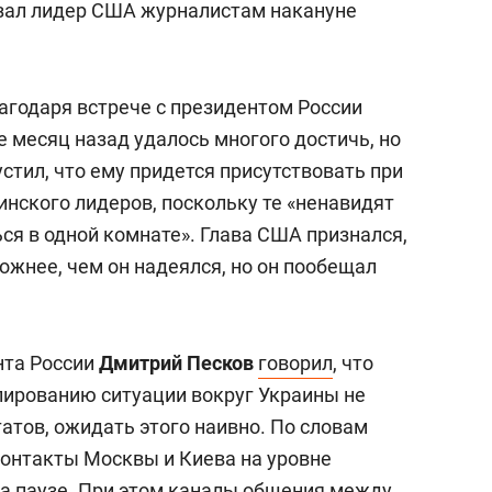
казал лидер США журналистам накануне
агодаря встрече с президентом России
е месяц назад удалось многого достичь, но
устил, что ему придется присутствовать при
инского лидеров, поскольку те «ненавидят
ься в одной комнате». Глава США признался,
ожнее, чем он надеялся, но он пообещал
нта России
Дмитрий Песков
говорил
, что
лированию ситуации вокруг Украины не
атов, ожидать этого наивно. По словам
контакты Москвы и Киева на уровне
на паузе. При этом каналы общения между