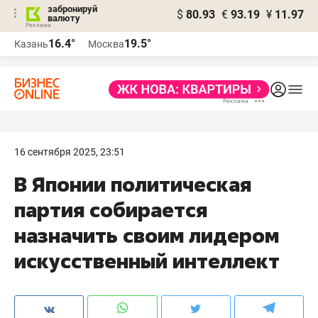
забронируй
$
80.93
€
93.19
¥
11.97
валюту
16.4°
19.5°
Казань
Москва
16 сентября 2025, 23:51
В Японии политическая
партия собирается
назначить своим лидером
искусственный интеллект