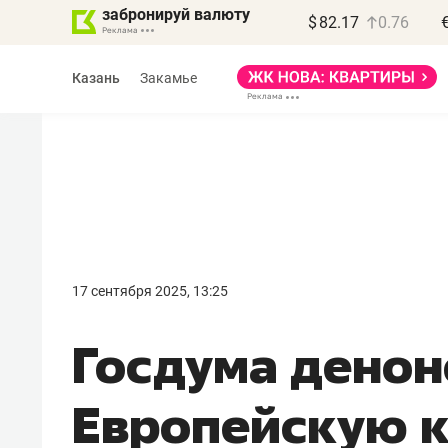
забронируй валюту
$
82.17
0.76
Казань
Закамье
Василь Мазитов
МАРТ
17 сентября 2025, 13:25
«Не зная местных
Госдума денон
правил, бизнес может
потерять минимум
Европейскую 
полгода»
Как бизнесу выйти на зарубежные