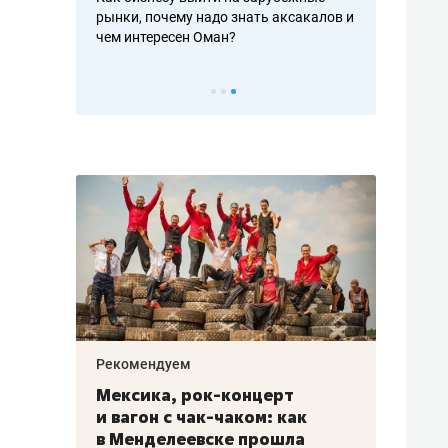
рафакте,
рынки, почему надо знать аксакалов и
о трехкратно
кредитов
чем интересен Оман?
клиентах и ч
Рекомендуем
Рекоме
ой
Мексика, рок-концерт
«Прор
и вагон с чак-чаком: как
30 ме
еским
в Менделеевске прошла
лечит