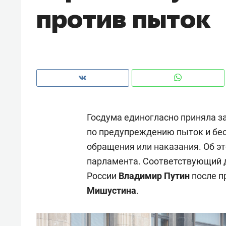
против пыток
рынки, почему надо знать аксакал
чем интересен Оман?
Госдума единогласно приняла з
по предупреждению пыток и бе
обращения или наказания. Об э
парламента. Соответствующий 
России
Владимир Путин
после п
Рекомендуем
Рекоме
Мишустина
.
Как ГК «МИР ГРУПП» и ВТБ
150 ка
создают оазис жилого
ID вме
комфорта под Казанью
безоп