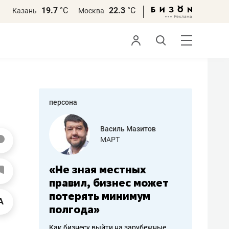
19.7
°С
22.3
°С
Казань
Москва
персона
еменова
Василь Мазитов
»
МАРТ
а: работа
«Не зная местных
«Мне лу
ечься
правил, бизнес может
не зара
вствовать
потерять минимум
чем пот
полгода»
репутац
пошиву
Как бизнесу выйти на зарубежные
Владелец от