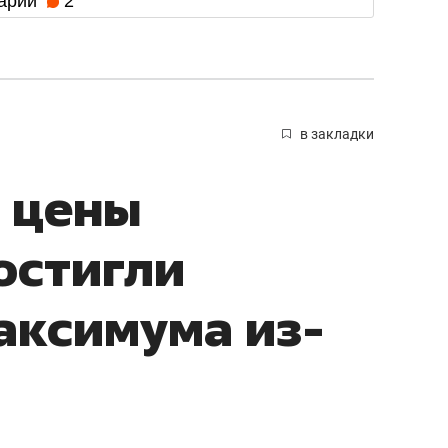
арии
2
в закладки
 цены
остигли
аксимума из-