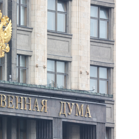
состоянием как основа
антихрупких команд