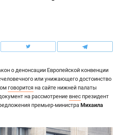
ов и
о трехкратном росте цен, дотошных
школьной формы о конт
клиентах и чудных запросах мастеров
налогах и развитии без 
акон о денонсации Европейской конвенции
счеловечного или унижающего достоинство
том
говорится
на сайте нижней палаты
документ на рассмотрение
внес
президент
редложения премьер-министра
Михаила
ндуем
Рекомендуем
мер до квартиры и Face
Опыт выживания в дик
сто ключа: какой будет
природе, работа
асность в ЖК «Нова»
с ментальным и физич