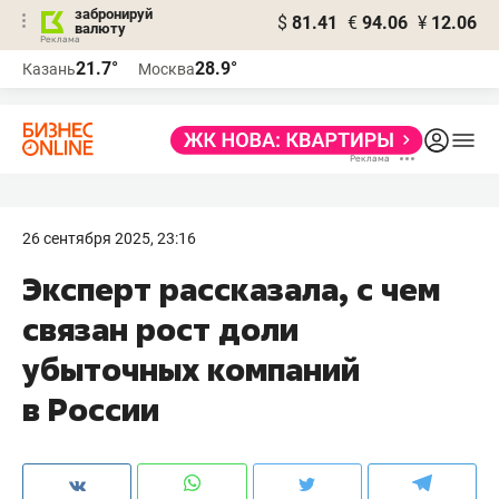
забронируй
$
81.41
€
94.06
¥
12.06
валюту
21.7°
28.9°
Казань
Москва
26 сентября 2025, 23:16
Эксперт рассказала, с чем
связан рост доли
убыточных компаний
в России