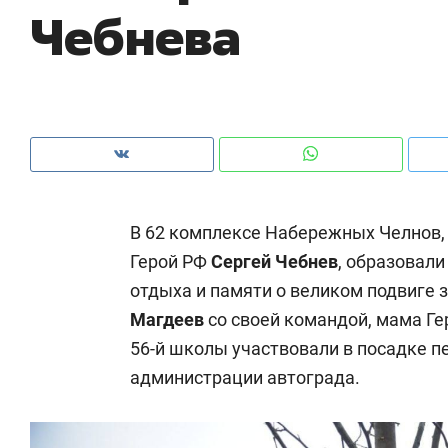
Чебнева
рынки, почему надо знать аксакалов и
о 
чем интересен Оман?
кл
В 62 комплексе Набережных Челнов, 
Герой РФ
Сергей Чебнев
, образовали
отдыха и памяти о великом подвиге 
Магдеев
со своей командой, мама Г
56-й школы участвовали в посадке п
Рекомендуем
Рекомендуем
администрации автограда.
Как ГК «МИР ГРУПП» и ВТБ
150 камер 
создают оазис жилого
ID вместо 
комфорта под Казанью
безопаснос