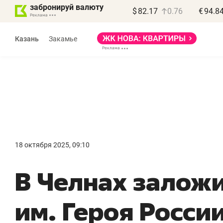
забронируй валюту
$
82.17
0.76
€
94.8
Казань
Закамье
Василь Мазитов
МАРТ
18 октября 2025, 09:10
«Не зная местных
«
В Челнах залож
правил, бизнес может
н
потерять минимум
ч
им. Героя Росси
полгода»
р
Как бизнесу выйти на зарубежные
Вл