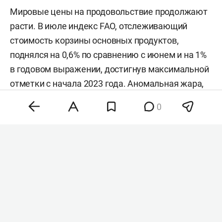
Мировые цены на продовольствие продолжают
расти. В июле индекс FAO, отслеживающий
стоимость корзины основных продуктов,
поднялся на 0,6% по сравнению с июнем и на 1%
в годовом выражении, достигнув максимальной
отметки с начала 2023 года. Аномальная жара,
нестабильность на энергетических рынках и
0
геополитическая напряженность разогнали
цены на зерно, сахар и растительные масла,
тогда как мясо и молочка подешевели. Об этом
сообщила
продовольственная и
сельскохозяйственная организация ООН (FAO).