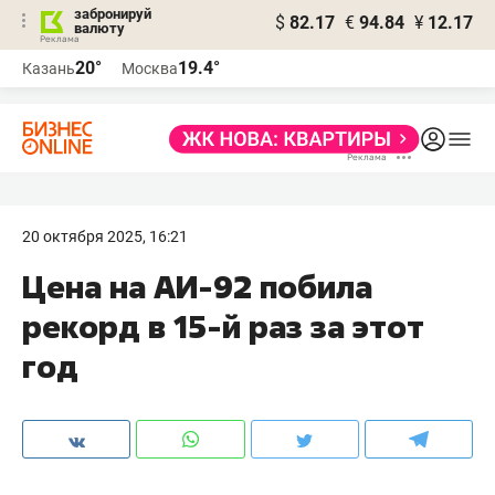
забронируй
$
82.17
€
94.84
¥
12.17
валюту
20°
19.4°
Казань
Москва
20 октября 2025, 16:21
Цена на АИ-92 побила
рекорд в 15-й раз за этот
год